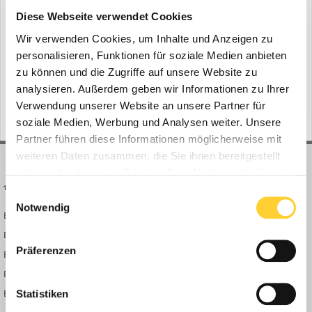
Bohnenkamp: Hochglanz-Alu-Felgen
Diese Webseite verwendet Cookies
ein Thema erstellte Bauforum24 in
News aus der
Baumaschinen Industrie
Wir verwenden Cookies, um Inhalte und Anzeigen zu
personalisieren, Funktionen für soziale Medien anbieten
Osnabrück, 04.05.2020 - Die Hochglanz-Alu-Felgen der US-Marke
zu können und die Zugriffe auf unsere Website zu
Accuride machen stets eine tadellose Figur und trotzen staubigen
Pisten ebenso wie der Streusalz-Saison. Fernfahrer Wolfgang Vaak
analysieren. Außerdem geben wir Informationen zu Ihrer
(und 14 weitere)
4. Mai 2020
windpower
t&t-reifen
vom Meller Schüttgut-Logistiker Alois Wilken fährt die Accushield-
Verwendung unserer Website an unsere Partner für
veredelten Fabrikate seit einem Dreivierte...
soziale Medien, Werbung und Analysen weiter. Unsere
Partner führen diese Informationen möglicherweise mit
weiteren Daten zusammen, die Sie ihnen bereitgestellt
haben oder die sie im Rahmen Ihrer Nutzung der Dienste
BAUFORUM24
FORUM LINKS
gesammelt haben.
Einwilligungsauswahl
Notwendig
Bauforum24 News
Registrieren
Bauforum24 TV
Anmelden
Präferenzen
BF24 Mediathek
Passwort vergessen?
BF24 Fotostrecken
Neue Themen
Bauforum Shop
Forenübersicht
Statistiken