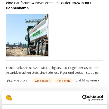
eine Bauforum24 News erstellte Bauforum24 in
BKT
Bohnenkamp
Osnabrück, 04.05.2020 - Die Hochglanz-Alu-Felgen der US-Marke
Accuride machen stets eine tadellose Figur und trotzen staubigen
Pisten ebenso wie der Streusalz-Saison. Fernfahrer Wolfgang Vaak
(und 14 weitere)
4. Mai 2020
windpower
t&t-reifen
vom Meller Schüttgut-Logistiker Alois Wilken fährt die Accushield-
veredelten Fabrikate seit einem Dreivierte...