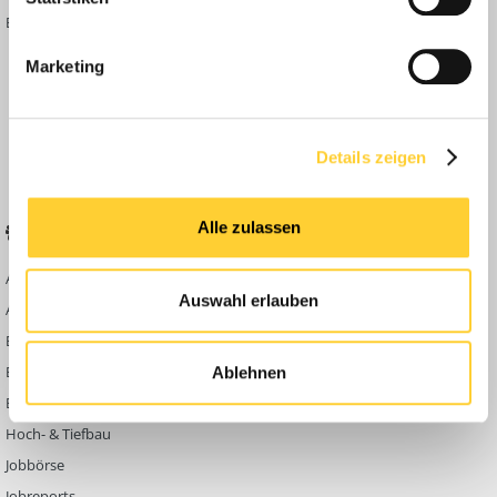
Bauforum Shop
Forenübersicht
Inside
Marketing
Anleitungen
FAQ
Community Regeln
Details zeigen
Alle zulassen
BELIEBTE FOREN
KONTAKT
Abbruch
Werben auf
Auswahl erlauben
Bauforum24
Ausbildung & Beruf
Kontakt
Bau Allgemein
Impressum
Baumaschinen
Ablehnen
Datenschutzerklärung
Berg- & Tagebau
Hoch- & Tiefbau
Jobbörse
Jobreports