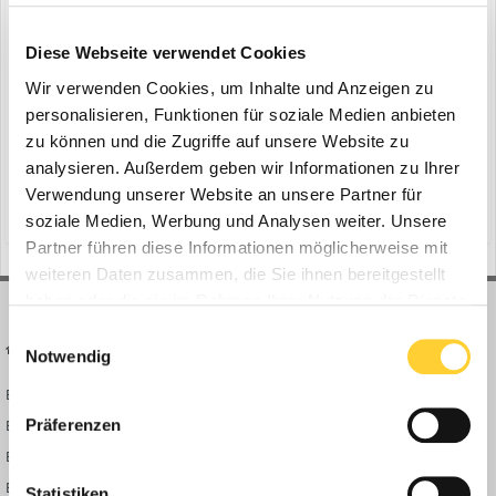
Doosan Bobcat eröffnet „eFORCE LAB“
Diese Webseite verwendet Cookies
ein Thema erstellte Bauforum24 in
News aus der
Baumaschinen Industrie
Wir verwenden Cookies, um Inhalte und Anzeigen zu
personalisieren, Funktionen für soziale Medien anbieten
Indeokwon, Anyang-si (Südkorea) - Doosan Bobcat gab am 27.
zu können und die Zugriffe auf unsere Website zu
August den offiziellen Start des eFORCE LAB bekannt – das
Forschungs- und Entwicklungszentrums für Batteriepacks. Das
analysieren. Außerdem geben wir Informationen zu Ihrer
29. August 2025
neue Zentrum konzentriert sich auf die Weiterentwicklung von
Verwendung unserer Website an unsere Partner für
(und 11 weitere)
baumaschinen
elektrifizierungstechnologien
Elektrifizierungstechnologien der nächsten Generation für Baum...
soziale Medien, Werbung und Analysen weiter. Unsere
Partner führen diese Informationen möglicherweise mit
weiteren Daten zusammen, die Sie ihnen bereitgestellt
haben oder die sie im Rahmen Ihrer Nutzung der Dienste
gesammelt haben.
Einwilligungsauswahl
BAUFORUM24
FORUM LINKS
Notwendig
Bauforum24 News
Registrieren
Präferenzen
Bauforum24 TV
Anmelden
BF24 Mediathek
Passwort vergessen?
BF24 Fotostrecken
Neue Themen
Statistiken