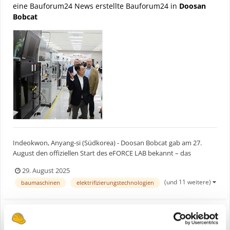
eine Bauforum24 News erstellte Bauforum24 in
Doosan
Bobcat
Indeokwon, Anyang-si (Südkorea) - Doosan Bobcat gab am 27.
August den offiziellen Start des eFORCE LAB bekannt – das
Forschungs- und Entwicklungszentrums für Batteriepacks. Das
29. August 2025
neue Zentrum konzentriert sich auf die Weiterentwicklung von
(und 11 weitere)
baumaschinen
elektrifizierungstechnologien
Elektrifizierungstechnologien der nächsten Generation für Baum...