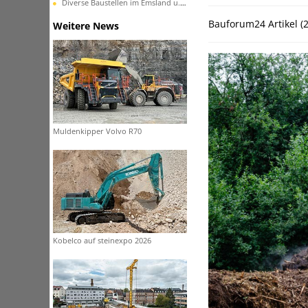
Diverse Baustellen im Emsland u. in Ostfriesland
Bauforum24 Artikel (
Weitere News
Muldenkipper Volvo R70
Kobelco auf steinexpo 2026