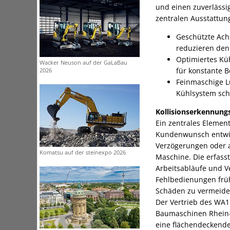
und einen zuverlässi
zentralen Ausstattu
Geschützte Ach
reduzieren de
Optimiertes Kü
Wacker Neuson auf der GaLaBau
für konstante 
2026
Feinmaschige Lu
Kühlsystem sc
Kollisionserkennung
Ein zentrales Element
Kundenwunsch entwick
Verzögerungen oder a
Komatsu auf der steinexpo 2026
Maschine. Die erfasst
Arbeitsabläufe und V
Fehlbedienungen früh
Schäden zu vermeiden,
Der Vertrieb des WA1
Baumaschinen Rhein
eine flächendeckende 