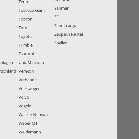
Terex
Yanmar
Tobroco Giant
ZF
Topcon
Zandt cargo
Toro
Zeppelin Rental
Toyota
Zoeller
Trimble
Tsurumi
anlagen
Unic Minikran
tschland
Vemcon
Verbände
Volkswagen
Volvo
Vögele
Wacker Neuson
Weber MT
Weidemann