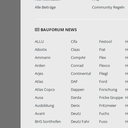
Alle Beiträge
Community Regeln
BAUFORUM NEWS
ALLU
Cifa
Festool
H
Aibotix
Claas
Fiat
H
Ammann
CompAir
Flex
H
Arden
Conrad
Flexco
H
Arjes
Continental
Fliegl
H
Atlas
DAF
Ford
H
Atlas Copco
Dappen
Forschung
H
Ausa
Darda
Fricke Gruppe
H
Ausbildung
Derix
Fritzmeier
Hi
Avant
Deutz
Fuchs
H
BHS Sonthofen
Deutz Fahr
Fuso
H