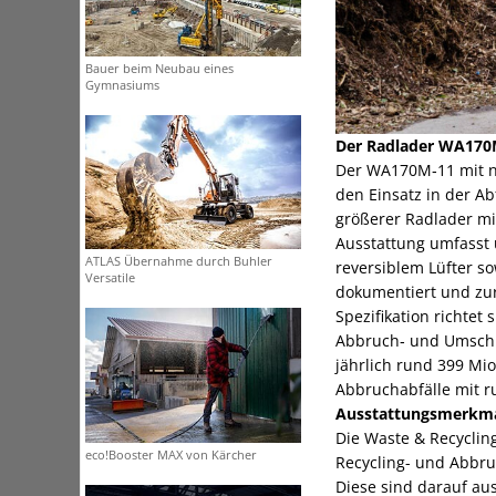
Bauer beim Neubau eines
Gymnasiums
Der Radlader WA170M
Der WA170M‑11 mit neu
den Einsatz in der A
größerer Radlader m
Ausstattung umfasst 
ATLAS Übernahme durch Buhler
reversiblem Lüfter s
Versatile
dokumentiert und zur
Spezifikation richte
Abbruch‑ und Umschla
jährlich rund 399 Mio
Abbruchabfälle mit r
Ausstattungsmerkmal
Die Waste & Recyclin
eco!Booster MAX von Kärcher
Recycling- und Abbr
Diese sind darauf au