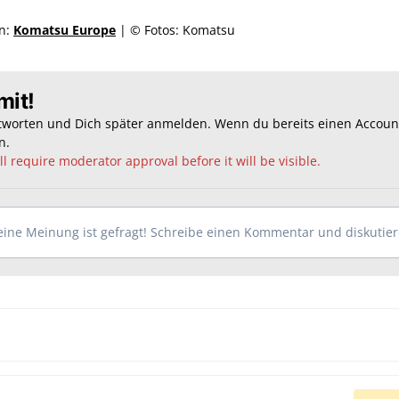
en:
Komatsu Europe
| © Fotos: Komatsu
mit!
ntworten und Dich später anmelden. Wenn du bereits einen Accoun
n
.
l require moderator approval before it will be visible.
ine Meinung ist gefragt! Schreibe einen Kommentar und diskutiere