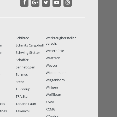
Schiltrac
Werkzeughersteller
versch.
en
Schmitz Cargobull
Weserhütte
gn
Schwing Stetter
Westtech
Schäffer
Weycor
Sennebogen
Wiedenmann
r
Soilmec
Wiggenhorn
Stehr
Wirtgen
TII Group
Wolffkran
TPA Stahl
XAVA
ucks
Tadano Faun
XCMG
tries
Takeuchi
XCentric