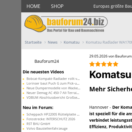
HOME
SHOP
Europas größte Ba
Startseite
News
Komatsu
Komatsu Radlader WA170
29.05.2026 von Bauforu
Bauforum24
Komatsu
Die neuesten Videos
Bobcat-Kompakt-Radlader rollt vom Band
Lorinser baut Puch G zum Pick-up um
Mehr Sicherh
Neue Dumpermodelle von Wacker Neuson
Neuer Demag AC 450-7 All-Terrain-Kran
VDBUM Abschlussbericht Großseminar
Hannover -
Der Komat
Neu im Forum:
ist speziell für die
Scheppach HP2200S Rüttelplatte ohne Funktion
Fotostrecke: INTERSCHUTZ 2026
verbindet leistungss
RST BAU GmbH
Effizienz, Produktivi
Volvo Baustellenfahrzeuge