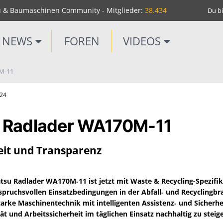
u & Baumaschinen Community - Mitglieder:
38.434
Du bi
NEWS
FOREN
VIDEOS
M-11
m24
 Radlader WA170M-11
eit und Transparenz
su Radlader WA170M‑11 ist jetzt mit Waste & Recycling-Spezifika
 anspruchsvollen Einsatzbedingungen in der Abfall‑ und Recyclingb
tarke Maschinentechnik mit intelligenten Assistenz‑ und Sicherh
tät und Arbeitssicherheit im täglichen Einsatz nachhaltig zu steig