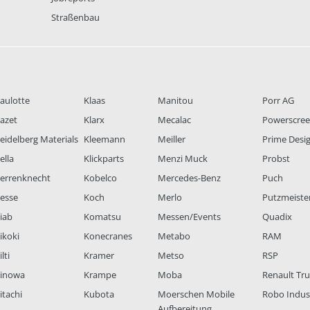
Straßenbau
aulotte
Klaas
Manitou
Porr AG
azet
Klarx
Mecalac
Powerscre
eidelberg Materials
Kleemann
Meiller
Prime Desi
ella
Klickparts
Menzi Muck
Probst
errenknecht
Kobelco
Mercedes-Benz
Puch
esse
Koch
Merlo
Putzmeiste
iab
Komatsu
Messen/Events
Quadix
ikoki
Konecranes
Metabo
RAM
lti
Kramer
Metso
RSP
inowa
Krampe
Moba
Renault Tr
itachi
Kubota
Moerschen Mobile
Robo Indus
Aufbereitung