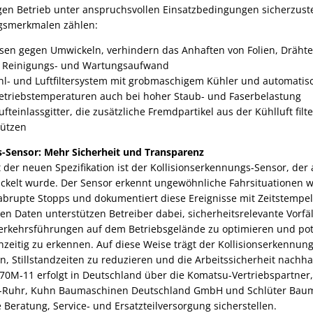
gen Betrieb unter anspruchsvollen Einsatzbedingungen sicherzuste
ngsmerkmalen zählen:
sen gegen Umwickeln, verhindern das Anhaften von Folien, Drähte
n Reinigungs- und Wartungsaufwand
hl- und Luftfiltersystem mit grobmaschigem Kühler und automatisc
Betriebstemperaturen auch bei hoher Staub- und Faserbelastung
fteinlassgitter, die zusätzliche Fremdpartikel aus der Kühlluft fil
hützen
s-Sensor: Mehr Sicherheit und Transparenz
 der neuen Spezifikation ist der Kollisionserkennungs-Sensor, der
elt wurde. Der Sensor erkennt ungewöhnliche Fahrsituationen w
brupte Stopps und dokumentiert diese Ereignisse mit Zeitstempe
en Daten unterstützen Betreiber dabei, sicherheitsrelevante Vorfäl
erkehrsführungen auf dem Betriebsgelände zu optimieren und pot
zeitig zu erkennen. Auf diese Weise trägt der Kollisionserkennung
 Stillstandzeiten zu reduzieren und die Arbeitssicherheit nachhal
70M‑11 erfolgt in Deutschland über die Komatsu-Vertriebspartner
-Ruhr, Kuhn Baumaschinen Deutschland GmbH und Schlüter Bau
Beratung, Service‑ und Ersatzteilversorgung sicherstellen.