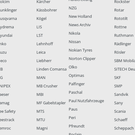
olcim
Kärcher
Rockster
NZG
unklinger
Kässbohrer
Rotar
New Holland
usqvarna
Kögel
Rototilt
News Archiv
ydrema
LIS
Rottne
Nikola
yundai
LST
Ruthmann
Nissan
mko
Lehnhoff
Rädlinger
Nokian Tyres
suzu
Leica
Rösler
Norton Clipper
veco
Liebherr
SBM Mobil
Olko
CB
Linden Comansa
SITECH Deu
Optimas
LG
MAN
SKF
Palfinger
NIPEX
MB Crusher
SMP
Paschal
aeser
MBI
Sandvik
Paul Nutzfahrzeuge
amag
MF Gabelstapler
Sany
Paus
ee Safety
MTS
Scania
Peri
eestrack
MTU
Schaeff
Pfreundt
emroc
Magni
Scheppach
Poclain