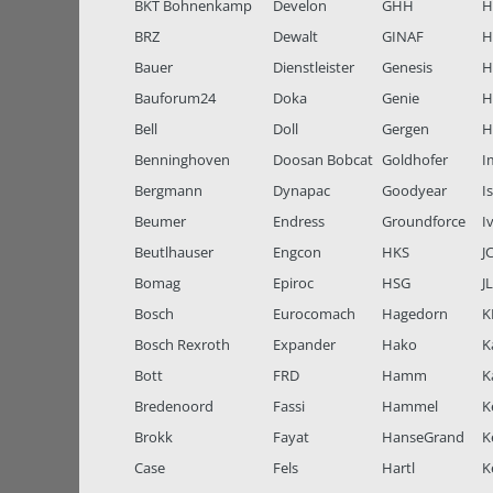
BKT Bohnenkamp
Develon
GHH
H
BRZ
Dewalt
GINAF
H
Bauer
Dienstleister
Genesis
H
Bauforum24
Doka
Genie
H
Bell
Doll
Gergen
H
Benninghoven
Doosan Bobcat
Goldhofer
I
Bergmann
Dynapac
Goodyear
I
Beumer
Endress
Groundforce
I
Beutlhauser
Engcon
HKS
J
Bomag
Epiroc
HSG
J
Bosch
Eurocomach
Hagedorn
K
Bosch Rexroth
Expander
Hako
K
Bott
FRD
Hamm
K
Bredenoord
Fassi
Hammel
K
Brokk
Fayat
HanseGrand
K
Case
Fels
Hartl
K