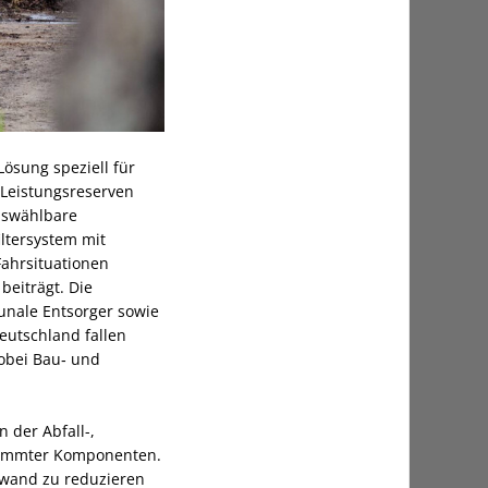
Lösung speziell für
 Leistungsreserven
uswählbare
ltersystem mit
Fahrsituationen
beiträgt. Die
unale Entsorger sowie
eutschland fallen
wobei Bau‑ und
 der Abfall-,
stimmter Komponenten.
fwand zu reduzieren