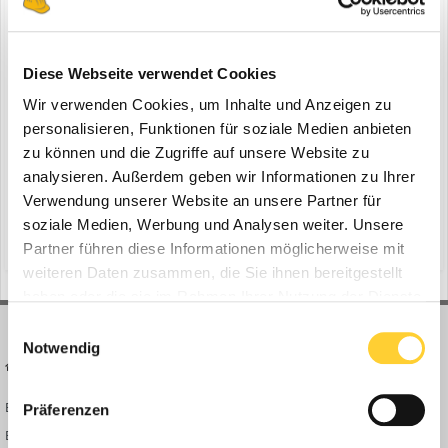
Doosan vervollständigt Stage-V-Bagger
Diese Webseite verwendet Cookies
ein Thema erstellte Bauforum24 in
News aus der
Baumaschinen Industrie
Wir verwenden Cookies, um Inhalte und Anzeigen zu
personalisieren, Funktionen für soziale Medien anbieten
Groot Ammers (Niederlande), Februar 2020 - Mit der Einführung
zu können und die Zugriffe auf unsere Website zu
des neuen 40-Tonnen-Modells DX380LC-7 hat Doosan die 30-40-
Tonnen-Familie der Stage-V-Bagger des Unternehmens
analysieren. Außerdem geben wir Informationen zu Ihrer
1
6. Februar 2020
6 Antworten
vervollständigt. Zusammen mit den neuen Modellen DX300LC-7
Verwendung unserer Website an unsere Partner für
(30 Tonnen) und DX350LC-7 (36 Tonnen) der Stufe V bietet der
d-ecopower-technologie
doosan d-ecopower-technologie
soziale Medien, Werbung und Analysen weiter. Unsere
DX380LC-...
(und 12 weitere)
Partner führen diese Informationen möglicherweise mit
weiteren Daten zusammen, die Sie ihnen bereitgestellt
haben oder die sie im Rahmen Ihrer Nutzung der Dienste
gesammelt haben.
Einwilligungsauswahl
Notwendig
BAUFORUM24
FORUM LINKS
Bauforum24 News
Registrieren
Präferenzen
Bauforum24 TV
Anmelden