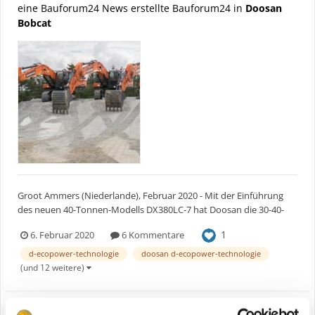
eine Bauforum24 News erstellte Bauforum24 in
Doosan
Bobcat
Groot Ammers (Niederlande), Februar 2020 - Mit der Einführung
des neuen 40-Tonnen-Modells DX380LC-7 hat Doosan die 30-40-
Tonnen-Familie der Stage-V-Bagger des Unternehmens
1
6. Februar 2020
6 Kommentare
vervollständigt. Zusammen mit den neuen Modellen DX300LC-7
(30 Tonnen) und DX350LC-7 (36 Tonnen) der Stufe V bietet der
d-ecopower-technologie
doosan d-ecopower-technologie
DX380LC-...
(und 12 weitere)