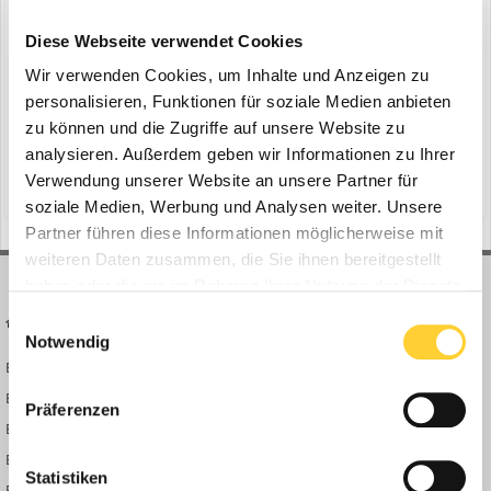
Topcon: Neue Funktionen und Optionen
ein Thema erstellte Bauforum24 in
News aus der
Diese Webseite verwendet Cookies
Baumaschinen Industrie
Wir verwenden Cookies, um Inhalte und Anzeigen zu
LIVERMORE, Kalifornien (USA), CAPELLE A/D IJSSEL, Niederlande,
personalisieren, Funktionen für soziale Medien anbieten
HAMBURG, Deutschland , 21.04.2020 - Die Topcon Positioning
zu können und die Zugriffe auf unsere Website zu
Group stellt Weiterentwicklungen ihrer
analysieren. Außerdem geben wir Informationen zu Ihrer
22. April 2020
Maschinensteuerungslösungen vor. Für Bauunternehmen bieten
Verwendung unserer Website an unsere Partner für
(und 13 weitere)
maschinensteuerungslösung
byod
sich Möglichkeiten zu mehr Leistung und Wirtschaftlichkeit bei
soziale Medien, Werbung und Analysen weiter. Unsere
Erdbewegungsarbei...
Partner führen diese Informationen möglicherweise mit
weiteren Daten zusammen, die Sie ihnen bereitgestellt
haben oder die sie im Rahmen Ihrer Nutzung der Dienste
gesammelt haben.
Einwilligungsauswahl
BAUFORUM24
FORUM LINKS
Notwendig
Bauforum24 News
Registrieren
Bauforum24 TV
Anmelden
Präferenzen
BF24 Mediathek
Passwort vergessen?
BF24 Fotostrecken
Neue Themen
Statistiken
Bauforum Shop
Forenübersicht