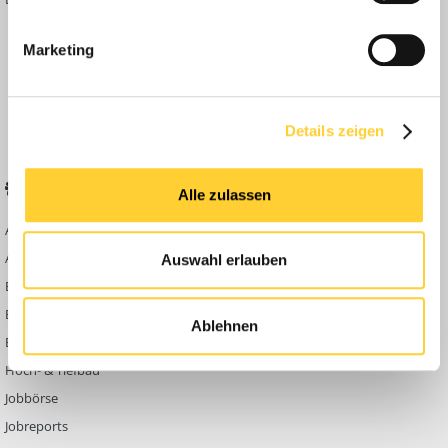
Inside
Marketing
Anleitungen
FAQ
Community Regeln
Details zeigen
BELIEBTE FOREN
KONTAKT
Alle zulassen
Abbruch
Werben auf
Bauforum24
Ausbildung & Beruf
Auswahl erlauben
Kontakt
Bau Allgemein
Impressum
Baumaschinen
Ablehnen
Datenschutzerklärung
Berg- & Tagebau
Hoch- & Tiefbau
Jobbörse
Jobreports