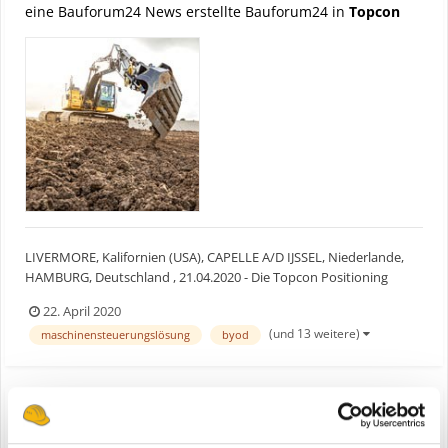
eine Bauforum24 News erstellte Bauforum24 in
Topcon
LIVERMORE, Kalifornien (USA), CAPELLE A/D IJSSEL, Niederlande,
HAMBURG, Deutschland , 21.04.2020 - Die Topcon Positioning
Group stellt Weiterentwicklungen ihrer
22. April 2020
Maschinensteuerungslösungen vor. Für Bauunternehmen bieten
(und 13 weitere)
maschinensteuerungslösung
byod
sich Möglichkeiten zu mehr Leistung und Wirtschaftlichkeit bei
Erdbewegungsarbei...