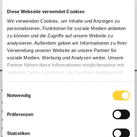
Topcon: Neue Funktionen und Optionen
ein Thema erstellte Bauforum24 in
News aus der
Diese Webseite verwendet Cookies
Baumaschinen Industrie
Wir verwenden Cookies, um Inhalte und Anzeigen zu
LIVERMORE, Kalifornien (USA), CAPELLE A/D IJSSEL, Niederlande,
personalisieren, Funktionen für soziale Medien anbieten
HAMBURG, Deutschland , 21.04.2020 - Die Topcon Positioning
zu können und die Zugriffe auf unsere Website zu
Group stellt Weiterentwicklungen ihrer
analysieren. Außerdem geben wir Informationen zu Ihrer
22. April 2020
Maschinensteuerungslösungen vor. Für Bauunternehmen bieten
Verwendung unserer Website an unsere Partner für
(und 13 weitere)
maschinensteuerungslösung
byod
sich Möglichkeiten zu mehr Leistung und Wirtschaftlichkeit bei
soziale Medien, Werbung und Analysen weiter. Unsere
Erdbewegungsarbei...
Partner führen diese Informationen möglicherweise mit
weiteren Daten zusammen, die Sie ihnen bereitgestellt
haben oder die sie im Rahmen Ihrer Nutzung der Dienste
gesammelt haben.
Einwilligungsauswahl
BAUFORUM24
FORUM LINKS
Notwendig
Bauforum24 News
Registrieren
Bauforum24 TV
Anmelden
Präferenzen
BF24 Mediathek
Passwort vergessen?
BF24 Fotostrecken
Neue Themen
Statistiken
Bauforum Shop
Forenübersicht