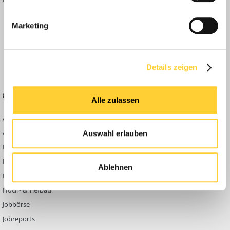
Inside
Marketing
Anleitungen
FAQ
Community Regeln
Details zeigen
BELIEBTE FOREN
KONTAKT
Alle zulassen
Abbruch
Werben auf
Bauforum24
Ausbildung & Beruf
Auswahl erlauben
Kontakt
Bau Allgemein
Impressum
Baumaschinen
Ablehnen
Datenschutzerklärung
Berg- & Tagebau
Hoch- & Tiefbau
Jobbörse
Jobreports