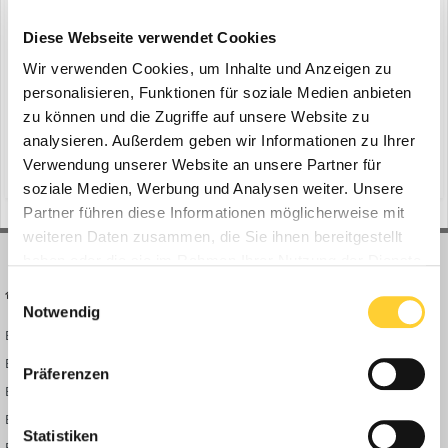
Peri: Modulare Systemgerüstlösung
ein Thema erstellte Bauforum24 in
News aus der
Diese Webseite verwendet Cookies
Baumaschinen Industrie
Wir verwenden Cookies, um Inhalte und Anzeigen zu
Interimsspielstätte OPAL, Mannheim - Gerüste und Schalungen
personalisieren, Funktionen für soziale Medien anbieten
werden nicht nur bei den oft aufwendigen Generalsanierungen von
zu können und die Zugriffe auf unsere Website zu
Opernhäusern eingesetzt. Auch beim Bau und Betrieb der
analysieren. Außerdem geben wir Informationen zu Ihrer
24. April 2024
währenddessen notwendigen Ersatzspielstätten können modulare
Verwendung unserer Website an unsere Partner für
(und 12 weitere)
peri baukastensysteme
leichtbauhalle
Systemlösungen dazu beitragen, die besonderen Anforderungen...
soziale Medien, Werbung und Analysen weiter. Unsere
Partner führen diese Informationen möglicherweise mit
weiteren Daten zusammen, die Sie ihnen bereitgestellt
haben oder die sie im Rahmen Ihrer Nutzung der Dienste
gesammelt haben.
Einwilligungsauswahl
BAUFORUM24
FORUM LINKS
Notwendig
Bauforum24 News
Registrieren
Bauforum24 TV
Anmelden
Präferenzen
BF24 Mediathek
Passwort vergessen?
BF24 Fotostrecken
Neue Themen
Statistiken
Bauforum Shop
Forenübersicht