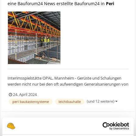
eine Bauforum24 News erstellte Bauforum24 in
Peri
Interimsspielstätte OPAL, Mannheim - Gerüste und Schalungen
werden nicht nur bei den oft aufwendigen Generalsanierungen von
Opernhäusern eingesetzt. Auch beim Bau und Betrieb der
24. April 2024
währenddessen notwendigen Ersatzspielstätten können modulare
(und 12 weitere)
peri baukastensysteme
leichtbauhalle
Systemlösungen dazu beitragen, die besonderen Anforderungen...