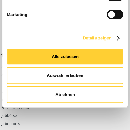
Inside
Marketing
Anleitungen
FAQ
Community Regeln
Details zeigen
BELIEBTE FOREN
KONTAKT
Alle zulassen
Abbruch
Werben auf
Bauforum24
Ausbildung & Beruf
Auswahl erlauben
Kontakt
Bau Allgemein
Impressum
Baumaschinen
Ablehnen
Datenschutzerklärung
Berg- & Tagebau
Hoch- & Tiefbau
Jobbörse
Jobreports