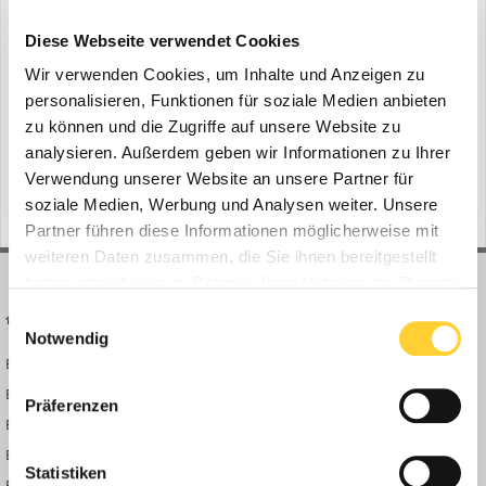
Peri: Modulare Systemgerüstlösung
ein Thema erstellte Bauforum24 in
News aus der
Diese Webseite verwendet Cookies
Baumaschinen Industrie
Wir verwenden Cookies, um Inhalte und Anzeigen zu
Interimsspielstätte OPAL, Mannheim - Gerüste und Schalungen
personalisieren, Funktionen für soziale Medien anbieten
werden nicht nur bei den oft aufwendigen Generalsanierungen von
zu können und die Zugriffe auf unsere Website zu
Opernhäusern eingesetzt. Auch beim Bau und Betrieb der
analysieren. Außerdem geben wir Informationen zu Ihrer
24. April 2024
währenddessen notwendigen Ersatzspielstätten können modulare
Verwendung unserer Website an unsere Partner für
(und 12 weitere)
peri baukastensysteme
leichtbauhalle
Systemlösungen dazu beitragen, die besonderen Anforderungen...
soziale Medien, Werbung und Analysen weiter. Unsere
Partner führen diese Informationen möglicherweise mit
weiteren Daten zusammen, die Sie ihnen bereitgestellt
haben oder die sie im Rahmen Ihrer Nutzung der Dienste
gesammelt haben.
Einwilligungsauswahl
BAUFORUM24
FORUM LINKS
Notwendig
Bauforum24 News
Registrieren
Bauforum24 TV
Anmelden
Präferenzen
BF24 Mediathek
Passwort vergessen?
BF24 Fotostrecken
Neue Themen
Statistiken
Bauforum Shop
Forenübersicht