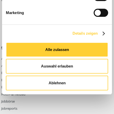
Inside
Marketing
Anleitungen
FAQ
Community Regeln
Details zeigen
BELIEBTE FOREN
KONTAKT
Alle zulassen
Abbruch
Werben auf
Bauforum24
Ausbildung & Beruf
Auswahl erlauben
Kontakt
Bau Allgemein
Impressum
Baumaschinen
Ablehnen
Datenschutzerklärung
Berg- & Tagebau
Hoch- & Tiefbau
Jobbörse
Jobreports