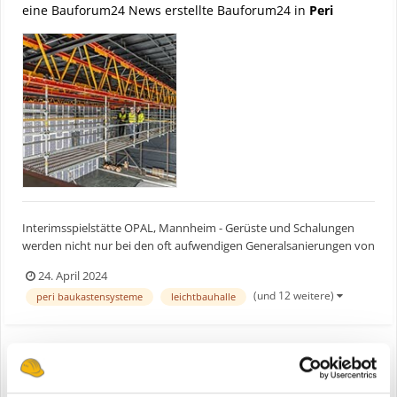
eine Bauforum24 News erstellte Bauforum24 in
Peri
Interimsspielstätte OPAL, Mannheim - Gerüste und Schalungen
werden nicht nur bei den oft aufwendigen Generalsanierungen von
Opernhäusern eingesetzt. Auch beim Bau und Betrieb der
24. April 2024
währenddessen notwendigen Ersatzspielstätten können modulare
(und 12 weitere)
peri baukastensysteme
leichtbauhalle
Systemlösungen dazu beitragen, die besonderen Anforderungen...