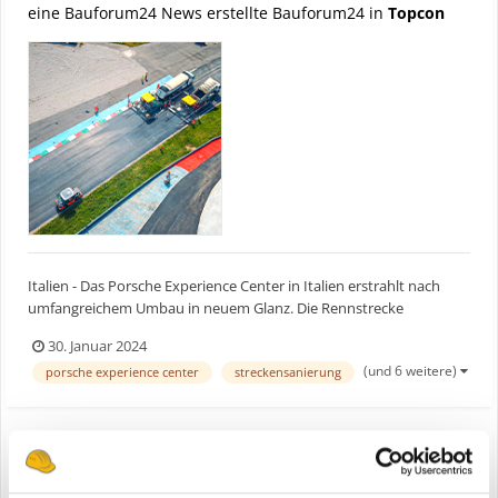
eine Bauforum24 News erstellte Bauforum24 in
Topcon
Italien - Das Porsche Experience Center in Italien erstrahlt nach
umfangreichem Umbau in neuem Glanz. Die Rennstrecke
perfektionierten die Bau-Teams von CarBa und Dromo mit
30. Januar 2024
digitalen Lösungen für den Straßenbau von Topcon. Bauforum24
(und 6 weitere)
porsche experience center
streckensanierung
Artikel (21.01.2024): Topcon-Technologie in Abu Dhabi...