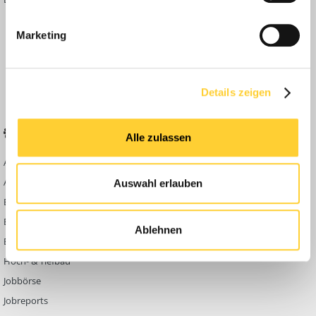
Inside
Marketing
Anleitungen
FAQ
Community Regeln
Details zeigen
BELIEBTE FOREN
KONTAKT
Alle zulassen
Abbruch
Werben auf
Bauforum24
Ausbildung & Beruf
Auswahl erlauben
Kontakt
Bau Allgemein
Impressum
Baumaschinen
Ablehnen
Datenschutzerklärung
Berg- & Tagebau
Hoch- & Tiefbau
Jobbörse
Jobreports