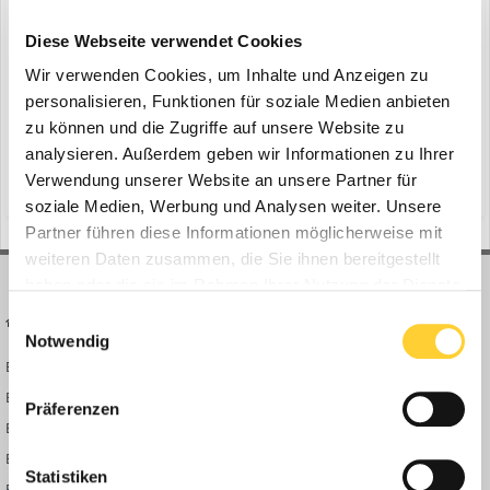
Topcon Maschinensteuerung
ein Thema erstellte Bauforum24 in
News aus der
Diese Webseite verwendet Cookies
Baumaschinen Industrie
Wir verwenden Cookies, um Inhalte und Anzeigen zu
Italien - Das Porsche Experience Center in Italien erstrahlt nach
personalisieren, Funktionen für soziale Medien anbieten
umfangreichem Umbau in neuem Glanz. Die Rennstrecke
zu können und die Zugriffe auf unsere Website zu
perfektionierten die Bau-Teams von CarBa und Dromo mit
analysieren. Außerdem geben wir Informationen zu Ihrer
30. Januar 2024
digitalen Lösungen für den Straßenbau von Topcon. Bauforum24
Verwendung unserer Website an unsere Partner für
(und 6 weitere)
topcon
porsche experience center
Artikel (21.01.2024): Topcon-Technologie in Abu Dhabi...
soziale Medien, Werbung und Analysen weiter. Unsere
Partner führen diese Informationen möglicherweise mit
weiteren Daten zusammen, die Sie ihnen bereitgestellt
haben oder die sie im Rahmen Ihrer Nutzung der Dienste
gesammelt haben.
Einwilligungsauswahl
BAUFORUM24
FORUM LINKS
Notwendig
Bauforum24 News
Registrieren
Bauforum24 TV
Anmelden
Präferenzen
BF24 Mediathek
Passwort vergessen?
BF24 Fotostrecken
Neue Themen
Statistiken
Bauforum Shop
Forenübersicht