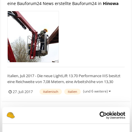
eine Bauforum24 News erstellte Bauforum24 in
Hinowa
Italien, Juli 2017 - Die neue LightLift 13.70 Performance IIIS besitzt
eine Reichweite von 7,08 Metern, eine Arbeitshöhe von 13,30
Metern, eine Nutzlast von 230 kg über die gesamte
(und 6 weitere)
27. Juli 2017
italienisch
italien
Arbeitsreichweite und einen neuen Winkelkorb. Er soll für
Präzisionsarbeiten in Innen- und an Außenbereichen, wie Kirch...
Hinowa präsentiert LightLift 13.70