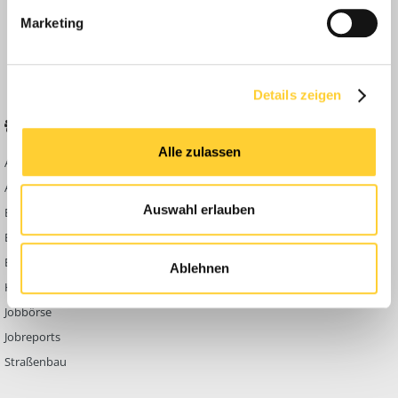
Anleitungen
Marketing
FAQ
Community Regeln
Details zeigen
BELIEBTE FOREN
KONTAKT
Alle zulassen
Abbruch
Werben auf
Bauforum24
Ausbildung & Beruf
Kontakt
Auswahl erlauben
Bau Allgemein
Impressum
Baumaschinen
Datenschutzerklärung
Berg- & Tagebau
Ablehnen
Hoch- & Tiefbau
Jobbörse
Jobreports
Straßenbau