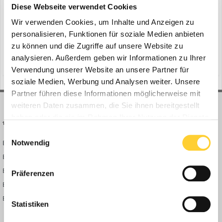
ein Thema erstellte Bauforum24 in
Flurförderfahrzeuge -
Diese Webseite verwendet Cookies
Stapler und Teleskope
Wir verwenden Cookies, um Inhalte und Anzeigen zu
Italien, Juli 2017 - Die neue LightLift 13.70 Performance IIIS besitzt
personalisieren, Funktionen für soziale Medien anbieten
eine Reichweite von 7,08 Metern, eine Arbeitshöhe von 13,30
zu können und die Zugriffe auf unsere Website zu
Metern, eine Nutzlast von 230 kg über die gesamte
analysieren. Außerdem geben wir Informationen zu Ihrer
(und 6 weitere)
27. Juli 2017
italienisch
italien
Arbeitsreichweite und einen neuen Winkelkorb. Er soll für
Verwendung unserer Website an unsere Partner für
Präzisionsarbeiten in Innen- und an Außenbereichen, wie Kirch...
soziale Medien, Werbung und Analysen weiter. Unsere
Partner führen diese Informationen möglicherweise mit
weiteren Daten zusammen, die Sie ihnen bereitgestellt
haben oder die sie im Rahmen Ihrer Nutzung der Dienste
BAUFORUM24
FORUM LINKS
gesammelt haben.
Einwilligungsauswahl
Notwendig
Bauforum24 News
Registrieren
Bauforum24 TV
Anmelden
BF24 Mediathek
Passwort vergessen?
Präferenzen
BF24 Fotostrecken
Neue Themen
Bauforum Shop
Forenübersicht
Statistiken
Inside