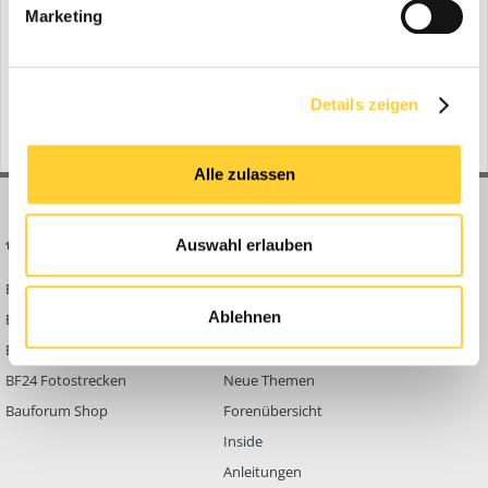
Marketing
Zur Themenübersicht
Gerade aktiv
0 Mitglieder
Details zeigen
No registered users viewing this page.
Alle zulassen
BAUFORUM24
FORUM LINKS
Auswahl erlauben
Bauforum24 News
Registrieren
Ablehnen
Bauforum24 TV
Anmelden
BF24 Mediathek
Passwort vergessen?
BF24 Fotostrecken
Neue Themen
Bauforum Shop
Forenübersicht
Inside
Anleitungen