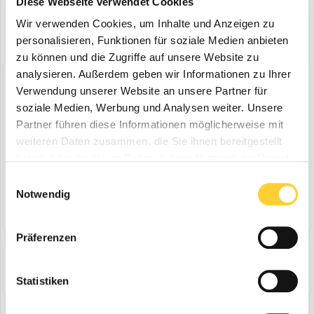
Diese Webseite verwendet Cookies
Wir verwenden Cookies, um Inhalte und Anzeigen zu
personalisieren, Funktionen für soziale Medien anbieten
zu können und die Zugriffe auf unsere Website zu
analysieren. Außerdem geben wir Informationen zu Ihrer
Diskutiere mit!
Verwendung unserer Website an unsere Partner für
Du kannst jetzt antworten und Dich später anmelden. Wenn du
soziale Medien, Werbung und Analysen weiter. Unsere
bereits einen Account hast kannst du dich hier
anmelden
.
Partner führen diese Informationen möglicherweise mit
Note:
Your post will require moderator approval before it will be
visible.
weiteren Daten zusammen, die Sie ihnen bereitgestellt
haben oder die sie im Rahmen Ihrer Nutzung der Dienste
gesammelt haben.
Einwilligungsauswahl
Notwendig
Antworte auf dieses Thema...
Präferenzen
Share
Folgen diesem Inhalt
0
Statistiken