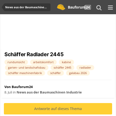
Bauforum24
News aus der Baumaschinen Industrie
Schäffer Radlader 2445
rundumsicht
arbeitskomfort
kabine
garten- und landschaftsbau
schäffer 2445
radlader
schäffer maschinenfabrik
schäffer
galabau 2026
Von Bauforum24
8. Juli
in
News aus der Baumaschinen Industrie
Antworte auf dieses Thema