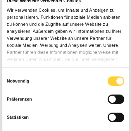
Diese Webseite verwendet Cookies
Wir verwenden Cookies, um Inhalte und Anzeigen zu
personalisieren, Funktionen für soziale Medien anbieten
zu können und die Zugriffe auf unsere Website zu
analysieren. Außerdem geben wir Informationen zu Ihrer
Diskutiere mit!
Verwendung unserer Website an unsere Partner für
Du kannst jetzt antworten und Dich später anmelden. Wenn du
soziale Medien, Werbung und Analysen weiter. Unsere
bereits einen Account hast kannst du dich hier
anmelden
.
Partner führen diese Informationen möglicherweise mit
Note:
Your post will require moderator approval before it will be
visible.
weiteren Daten zusammen, die Sie ihnen bereitgestellt
haben oder die sie im Rahmen Ihrer Nutzung der Dienste
gesammelt haben.
Einwilligungsauswahl
Notwendig
Antworte auf dieses Thema...
Präferenzen
Share
Folgen diesem Inhalt
0
Statistiken