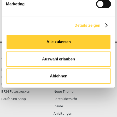
Marketing
Zur Themenübersicht
Gerade aktiv
0 Mitglieder
Details zeigen
No registered users viewing this page.
Alle zulassen
BAUFORUM24
FORUM LINKS
Auswahl erlauben
Bauforum24 News
Registrieren
Ablehnen
Bauforum24 TV
Anmelden
BF24 Mediathek
Passwort vergessen?
BF24 Fotostrecken
Neue Themen
Bauforum Shop
Forenübersicht
Inside
Anleitungen