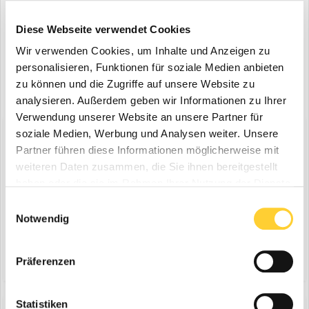
Diese Webseite verwendet Cookies
Wir verwenden Cookies, um Inhalte und Anzeigen zu
personalisieren, Funktionen für soziale Medien anbieten
zu können und die Zugriffe auf unsere Website zu
analysieren. Außerdem geben wir Informationen zu Ihrer
Verwendung unserer Website an unsere Partner für
soziale Medien, Werbung und Analysen weiter. Unsere
Diskutiere mit!
Partner führen diese Informationen möglicherweise mit
Du kannst jetzt antworten und Dich später anmelden. Wenn du
bereits einen Account hast kannst du dich hier
anmelden
.
weiteren Daten zusammen, die Sie ihnen bereitgestellt
Note:
Your post will require moderator approval before it will be
haben oder die sie im Rahmen Ihrer Nutzung der Dienste
visible.
gesammelt haben.
Einwilligungsauswahl
Notwendig
Antworte auf dieses Thema...
Präferenzen
Statistiken