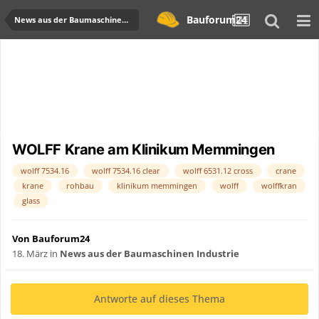
Bauforum24
News aus der Baumaschinen Industrie
WOLFF Krane am Klinikum Memmingen
wolff 7534.16
wolff 7534.16 clear
wolff 6531.12 cross
crane
krane
rohbau
klinikum memmingen
wolff
wolffkran
glass
Von Bauforum24
18. März
in
News aus der Baumaschinen Industrie
Antworte auf dieses Thema