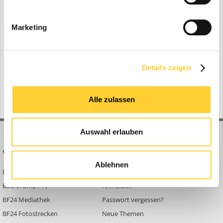
Share
Folgen diesem Inhalt
0
Marketing
Zur Themenübersicht
Details zeigen
Gerade aktiv
0 Mitglieder
Alle zulassen
No registered users viewing this page.
Auswahl erlauben
BAUFORUM24
FORUM LINKS
Ablehnen
Bauforum24 News
Registrieren
Bauforum24 TV
Anmelden
BF24 Mediathek
Passwort vergessen?
BF24 Fotostrecken
Neue Themen