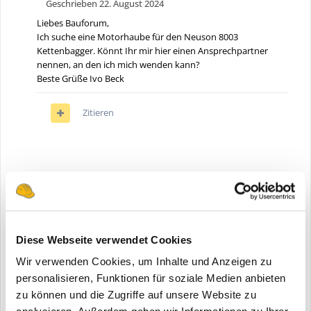
Geschrieben
22. August 2024
Liebes Bauforum,
Ich suche eine Motorhaube für den Neuson 8003
Kettenbagger. Könnt Ihr mir hier einen Ansprechpartner
nennen, an den ich mich wenden kann?
Beste Grüße Ivo Beck
Zitieren
Diskutiere mit!
Du kannst jetzt antworten und Dich später anmelden. Wenn
du bereits einen Account hast kannst du dich hier
anmelden
.
Note:
Your post will require moderator approval before it
Diese Webseite verwendet Cookies
will be visible.
Wir verwenden Cookies, um Inhalte und Anzeigen zu
personalisieren, Funktionen für soziale Medien anbieten
zu können und die Zugriffe auf unsere Website zu
Deine Meinung ist gefragt! Schreibe einen