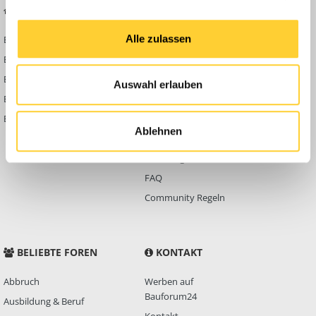
BAUFORUM24
FORUM LINKS
Alle zulassen
Bauforum24 News
Registrieren
Bauforum24 TV
Anmelden
BF24 Mediathek
Passwort vergessen?
Auswahl erlauben
BF24 Fotostrecken
Neue Themen
Bauforum Shop
Forenübersicht
Ablehnen
Inside
Anleitungen
FAQ
Community Regeln
BELIEBTE FOREN
KONTAKT
Abbruch
Werben auf
Bauforum24
Ausbildung & Beruf