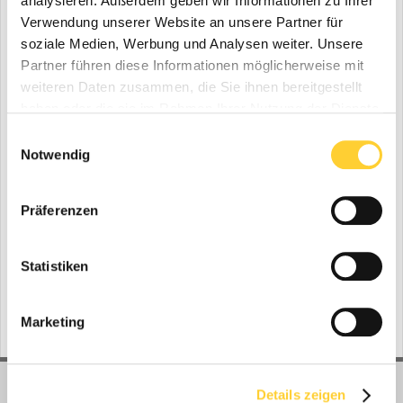
analysieren. Außerdem geben wir Informationen zu Ihrer
Kommentar und diskutiere mit....
Verwendung unserer Website an unsere Partner für
soziale Medien, Werbung und Analysen weiter. Unsere
Partner führen diese Informationen möglicherweise mit
weiteren Daten zusammen, die Sie ihnen bereitgestellt
haben oder die sie im Rahmen Ihrer Nutzung der Dienste
gesammelt haben.
Einwilligungsauswahl
Notwendig
Video melden
Präferenzen
Folgen diesem Inhalt
0
Statistiken
Gehe zu Videos
Marketing
Details zeigen