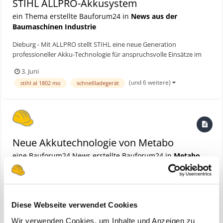
STIHL ALLPRO-Akkusystem
ein Thema erstellte Bauforum24 in
News aus der
Baumaschinen Industrie
Dieburg - Mit ALLPRO stellt STIHL eine neue Generation
professioneller Akku-Technologie für anspruchsvolle Einsätze im
Forst, GaLaBau und in Kommunen vor. Herzstück des ALLPRO-
3. Juni
Systems sind neue Hochleistungsakkus mit unterschiedlichem
(und 6 weitere)
stihl al 1802 mo
schnellladegerät
Energiegehalt, die dank innovativer Tabless-Technologie mit deutl...
Neue Akkutechnologie von Metabo
eine Bauforum24 News erstellte Bauforum24 in
Metabo
Diese Webseite verwendet Cookies
Wir verwenden Cookies, um Inhalte und Anzeigen zu