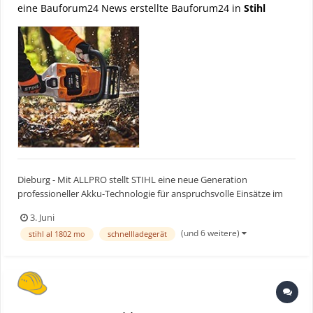
eine Bauforum24 News erstellte Bauforum24 in
Stihl
Dieburg - Mit ALLPRO stellt STIHL eine neue Generation
professioneller Akku-Technologie für anspruchsvolle Einsätze im
Forst, GaLaBau und in Kommunen vor. Herzstück des ALLPRO-
3. Juni
Systems sind neue Hochleistungsakkus mit unterschiedlichem
(und 6 weitere)
stihl al 1802 mo
schnellladegerät
Energiegehalt, die dank innovativer Tabless-Technologie mit deutl...