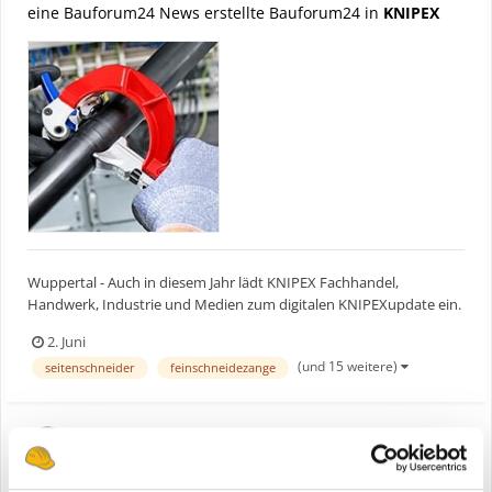
eine Bauforum24 News erstellte Bauforum24 in
KNIPEX
Wuppertal - Auch in diesem Jahr lädt KNIPEX Fachhandel,
Handwerk, Industrie und Medien zum digitalen KNIPEXupdate ein.
Ab dem 1. Juni 2026 um 16:00 Uhr präsentiert der Wuppertaler
2. Juni
Werkzeughersteller seine aktuellen Produktneuheiten in einer
(und 15 weitere)
seitenschneider
feinschneidezange
internationalen Online-Präsentation auf dem offiziellen You...