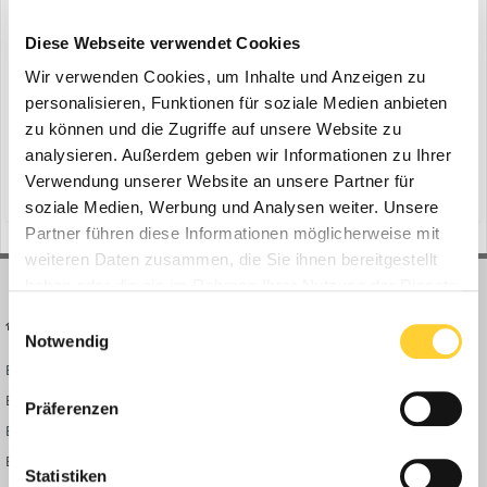
KNIPEX Produktneuheiten 2026
ein Thema erstellte Bauforum24 in
News aus der
Diese Webseite verwendet Cookies
Baumaschinen Industrie
Wir verwenden Cookies, um Inhalte und Anzeigen zu
Wuppertal - Auch in diesem Jahr lädt KNIPEX Fachhandel,
personalisieren, Funktionen für soziale Medien anbieten
Handwerk, Industrie und Medien zum digitalen KNIPEXupdate ein.
zu können und die Zugriffe auf unsere Website zu
Ab dem 1. Juni 2026 um 16:00 Uhr präsentiert der Wuppertaler
analysieren. Außerdem geben wir Informationen zu Ihrer
1
2. Juni
Werkzeughersteller seine aktuellen Produktneuheiten in einer
Verwendung unserer Website an unsere Partner für
internationalen Online-Präsentation auf dem offiziellen You...
(und 15 weitere)
seitenschneider
feinschneidezange
soziale Medien, Werbung und Analysen weiter. Unsere
Partner führen diese Informationen möglicherweise mit
weiteren Daten zusammen, die Sie ihnen bereitgestellt
haben oder die sie im Rahmen Ihrer Nutzung der Dienste
gesammelt haben.
Einwilligungsauswahl
BAUFORUM24
FORUM LINKS
Notwendig
Bauforum24 News
Registrieren
Bauforum24 TV
Anmelden
Präferenzen
BF24 Mediathek
Passwort vergessen?
BF24 Fotostrecken
Neue Themen
Statistiken