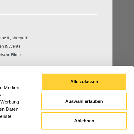
lme & Jobreports
en & Events
rische Filme
Alle zulassen
le Medien
THEMEN
81.271
BEITRÄGE GESAMT
842.661
ir
Auswahl erlauben
, Werbung
ren Daten
ienste
Ablehnen
© 2026 Bauforum24.biz