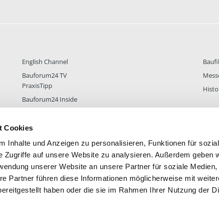
English Channel
Baufi
Bauforum24 TV
Mess
PraxisTipp
Histo
Bauforum24 Inside
t Cookies
 Inhalte und Anzeigen zu personalisieren, Funktionen für sozia
DER
38.432
FOREN STATISTIK
ALLE 
e Zugriffe auf unsere Website zu analysieren. Außerdem geben w
rwendung unserer Website an unsere Partner für soziale Medien
re Partner führen diese Informationen möglicherweise mit weite
ereitgestellt haben oder die sie im Rahmen Ihrer Nutzung der D