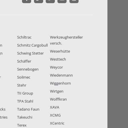
Schiltrac
Werkzeughersteller
versch.
en
Schmitz Cargobull
Weserhütte
gn
Schwing Stetter
Westtech
Schäffer
Weycor
Sennebogen
Wiedenmann
r
Soilmec
Wiggenhorn
Stehr
Wirtgen
TII Group
Wolffkran
TPA Stahl
XAVA
ucks
Tadano Faun
XCMG
tries
Takeuchi
XCentric
Terex