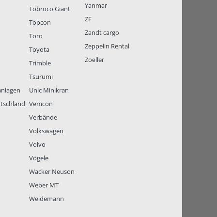
Yanmar
Tobroco Giant
ZF
Topcon
Zandt cargo
Toro
Zeppelin Rental
Toyota
Zoeller
Trimble
Tsurumi
anlagen
Unic Minikran
tschland
Vemcon
Verbände
Volkswagen
Volvo
Vögele
Wacker Neuson
Weber MT
Weidemann