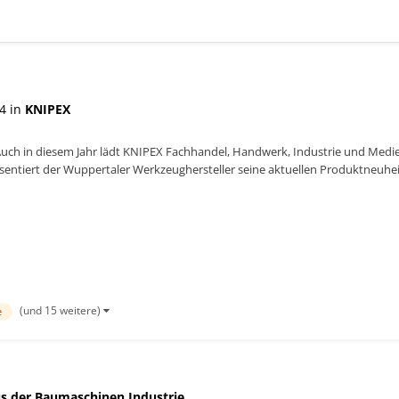
4 in
KNIPEX
Auch in diesem Jahr lädt KNIPEX Fachhandel, Handwerk, Industrie und Medi
sentiert der Wuppertaler Werkzeughersteller seine aktuellen Produktneuhei
...
(und 15 weitere)
e
s der Baumaschinen Industrie