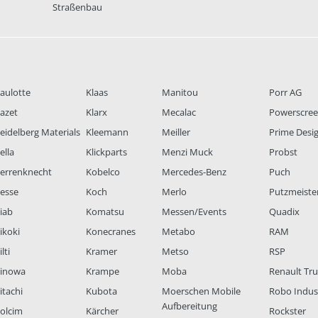
Straßenbau
aulotte
Klaas
Manitou
Porr AG
azet
Klarx
Mecalac
Powerscre
eidelberg Materials
Kleemann
Meiller
Prime Desi
ella
Klickparts
Menzi Muck
Probst
errenknecht
Kobelco
Mercedes-Benz
Puch
esse
Koch
Merlo
Putzmeiste
iab
Komatsu
Messen/Events
Quadix
ikoki
Konecranes
Metabo
RAM
lti
Kramer
Metso
RSP
inowa
Krampe
Moba
Renault Tr
itachi
Kubota
Moerschen Mobile
Robo Indus
Aufbereitung
olcim
Kärcher
Rockster