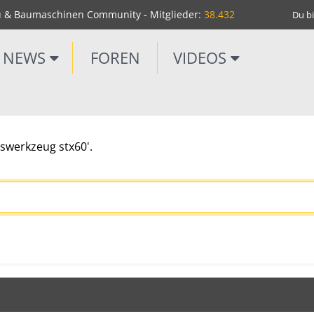
u & Baumaschinen Community - Mitglieder:
38.432
Du bi
NEWS
FOREN
VIDEOS
swerkzeug stx60'.