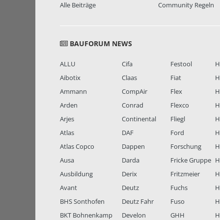
Alle Beiträge
Community Regeln
BAUFORUM NEWS
ALLU
Cifa
Festool
H
Aibotix
Claas
Fiat
H
Ammann
CompAir
Flex
H
Arden
Conrad
Flexco
H
Arjes
Continental
Fliegl
H
Atlas
DAF
Ford
H
Atlas Copco
Dappen
Forschung
H
Ausa
Darda
Fricke Gruppe
H
Ausbildung
Derix
Fritzmeier
Hi
Avant
Deutz
Fuchs
H
BHS Sonthofen
Deutz Fahr
Fuso
H
BKT Bohnenkamp
Develon
GHH
H