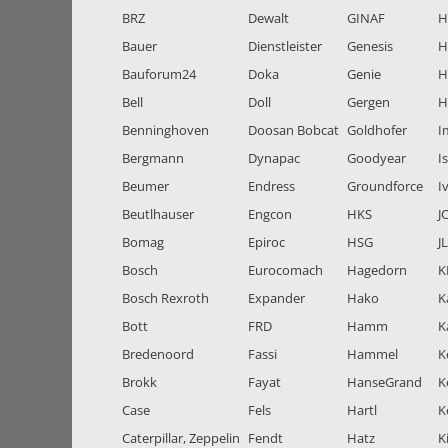
BRZ
Dewalt
GINAF
H
Bauer
Dienstleister
Genesis
H
Bauforum24
Doka
Genie
H
Bell
Doll
Gergen
H
Benninghoven
Doosan Bobcat
Goldhofer
I
Bergmann
Dynapac
Goodyear
I
Beumer
Endress
Groundforce
I
Beutlhauser
Engcon
HKS
J
Bomag
Epiroc
HSG
J
Bosch
Eurocomach
Hagedorn
K
Bosch Rexroth
Expander
Hako
K
Bott
FRD
Hamm
K
Bredenoord
Fassi
Hammel
K
Brokk
Fayat
HanseGrand
K
Case
Fels
Hartl
K
Caterpillar, Zeppelin
Fendt
Hatz
K