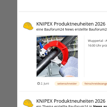
KNIPEX Produktneuheiten 2026
eine Bauforum24 News erstellte Bauforum2
Wuppertal - 
16:00 Uhr prä
offiziellen You
2. Juni
seitenschneider
feinschneidezang
KNIPEX Produktneuheiten 2026
ein Thema erstellte Bauforum24 in
News au