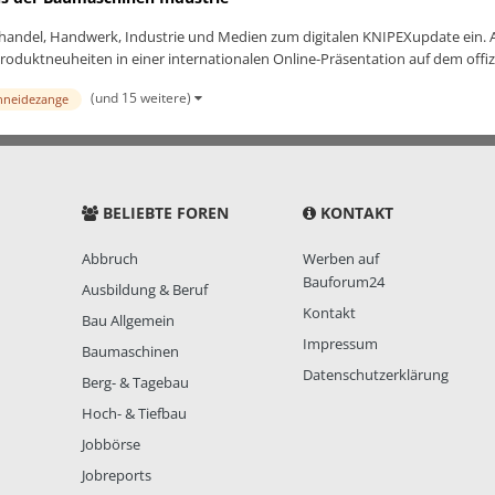
handel, Handwerk, Industrie und Medien zum digitalen KNIPEXupdate ein. A
oduktneuheiten in einer internationalen Online-Präsentation auf dem offizie
(und 15 weitere)
hneidezange
BELIEBTE FOREN
KONTAKT
Abbruch
Werben auf
Bauforum24
Ausbildung & Beruf
Kontakt
Bau Allgemein
Impressum
Baumaschinen
Datenschutzerklärung
Berg- & Tagebau
Hoch- & Tiefbau
Jobbörse
Jobreports