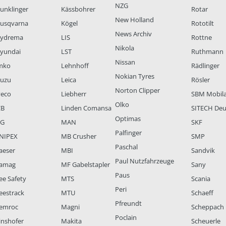
NZG
unklinger
Kässbohrer
Rotar
New Holland
usqvarna
Kögel
Rototilt
News Archiv
ydrema
LIS
Rottne
Nikola
yundai
LST
Ruthmann
Nissan
mko
Lehnhoff
Rädlinger
Nokian Tyres
suzu
Leica
Rösler
Norton Clipper
veco
Liebherr
SBM Mobil
Olko
CB
Linden Comansa
SITECH Deu
Optimas
LG
MAN
SKF
Palfinger
NIPEX
MB Crusher
SMP
Paschal
aeser
MBI
Sandvik
Paul Nutzfahrzeuge
amag
MF Gabelstapler
Sany
Paus
ee Safety
MTS
Scania
Peri
eestrack
MTU
Schaeff
Pfreundt
emroc
Magni
Scheppach
Poclain
inshofer
Makita
Scheuerle