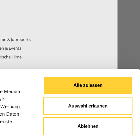
lme & Jobreports
en & Events
rische Filme
Alle zulassen
le Medien
THEMEN
81.268
BEITRÄGE GESAMT
842.644
ir
Auswahl erlauben
, Werbung
ren Daten
ienste
Ablehnen
© 2026 Bauforum24.biz