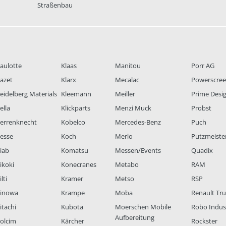
Straßenbau
aulotte
Klaas
Manitou
Porr AG
azet
Klarx
Mecalac
Powerscre
eidelberg Materials
Kleemann
Meiller
Prime Desi
ella
Klickparts
Menzi Muck
Probst
errenknecht
Kobelco
Mercedes-Benz
Puch
esse
Koch
Merlo
Putzmeiste
iab
Komatsu
Messen/Events
Quadix
ikoki
Konecranes
Metabo
RAM
lti
Kramer
Metso
RSP
inowa
Krampe
Moba
Renault Tr
itachi
Kubota
Moerschen Mobile
Robo Indus
Aufbereitung
olcim
Kärcher
Rockster