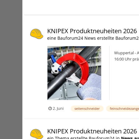
KNIPEX Produktneuheiten 2026
eine Bauforum24 News erstellte Bauforum2
Wuppertal - 
16:00 Uhr prä
offiziellen You
2. Juni
seitenschneider
feinschneidezang
KNIPEX Produktneuheiten 2026
ein Thema erstellte Bauforum24 in
News au