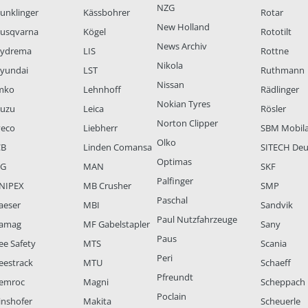
NZG
unklinger
Kässbohrer
Rotar
New Holland
usqvarna
Kögel
Rototilt
News Archiv
ydrema
LIS
Rottne
Nikola
yundai
LST
Ruthmann
Nissan
mko
Lehnhoff
Rädlinger
Nokian Tyres
suzu
Leica
Rösler
Norton Clipper
veco
Liebherr
SBM Mobil
Olko
CB
Linden Comansa
SITECH Deu
Optimas
LG
MAN
SKF
Palfinger
NIPEX
MB Crusher
SMP
Paschal
aeser
MBI
Sandvik
Paul Nutzfahrzeuge
amag
MF Gabelstapler
Sany
Paus
ee Safety
MTS
Scania
Peri
eestrack
MTU
Schaeff
Pfreundt
emroc
Magni
Scheppach
Poclain
inshofer
Makita
Scheuerle