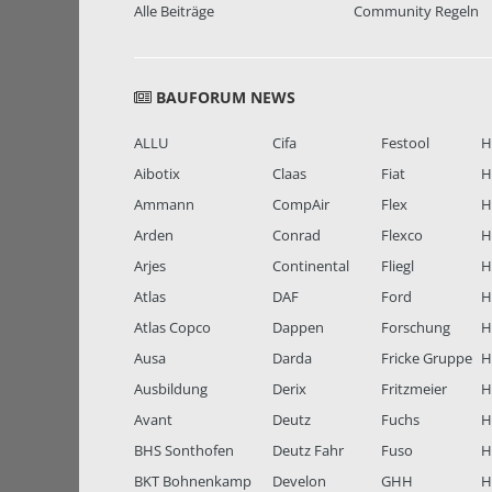
Alle Beiträge
Community Regeln
BAUFORUM NEWS
ALLU
Cifa
Festool
H
Aibotix
Claas
Fiat
H
Ammann
CompAir
Flex
H
Arden
Conrad
Flexco
H
Arjes
Continental
Fliegl
H
Atlas
DAF
Ford
H
Atlas Copco
Dappen
Forschung
H
Ausa
Darda
Fricke Gruppe
H
Ausbildung
Derix
Fritzmeier
Hi
Avant
Deutz
Fuchs
H
BHS Sonthofen
Deutz Fahr
Fuso
H
BKT Bohnenkamp
Develon
GHH
H