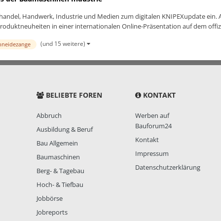
handel, Handwerk, Industrie und Medien zum digitalen KNIPEXupdate ein. A
oduktneuheiten in einer internationalen Online-Präsentation auf dem offizie
(und 15 weitere)
hneidezange
BELIEBTE FOREN
KONTAKT
Abbruch
Werben auf
Bauforum24
Ausbildung & Beruf
Kontakt
Bau Allgemein
Impressum
Baumaschinen
Datenschutzerklärung
Berg- & Tagebau
Hoch- & Tiefbau
Jobbörse
Jobreports