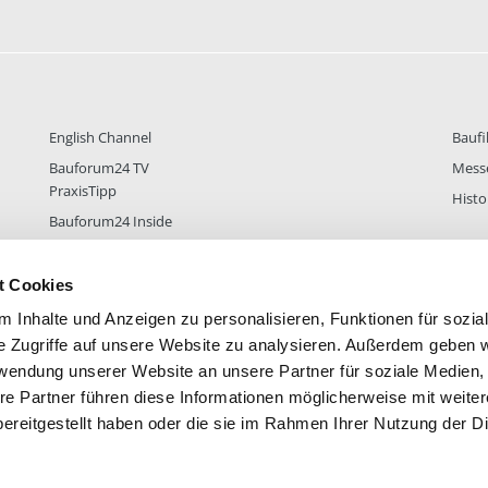
English Channel
Baufi
Bauforum24 TV
Mess
PraxisTipp
Histo
Bauforum24 Inside
t Cookies
 Inhalte und Anzeigen zu personalisieren, Funktionen für sozia
DER
38.431
FOREN STATISTIK
ALLE 
e Zugriffe auf unsere Website zu analysieren. Außerdem geben w
rwendung unserer Website an unsere Partner für soziale Medien
re Partner führen diese Informationen möglicherweise mit weite
ereitgestellt haben oder die sie im Rahmen Ihrer Nutzung der D