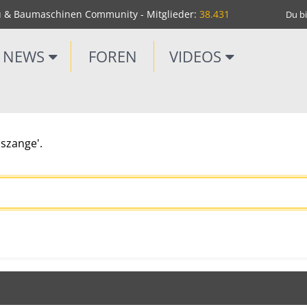
u & Baumaschinen Community - Mitglieder:
38.431
Du bi
NEWS
FOREN
VIDEOS
nszange'.