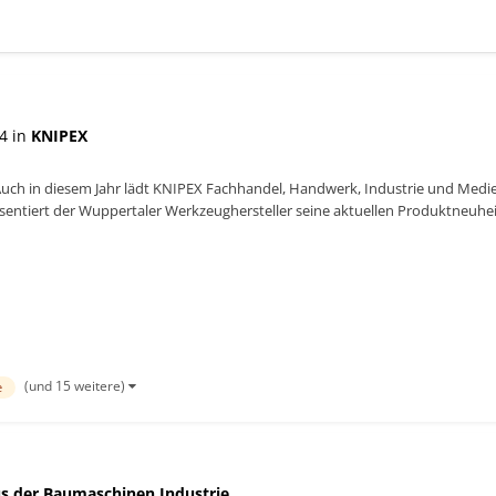
4 in
KNIPEX
Auch in diesem Jahr lädt KNIPEX Fachhandel, Handwerk, Industrie und Medi
sentiert der Wuppertaler Werkzeughersteller seine aktuellen Produktneuhei
...
(und 15 weitere)
e
s der Baumaschinen Industrie