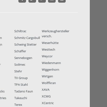
Schiltrac
Werkzeughersteller
versch.
en
Schmitz Cargobull
Weserhütte
gn
Schwing Stetter
Westtech
Schäffer
Weycor
Sennebogen
Wiedenmann
r
Soilmec
Wiggenhorn
Stehr
Wirtgen
TII Group
Wolffkran
TPA Stahl
XAVA
ucks
Tadano Faun
XCMG
tries
Takeuchi
XCentric
Terex