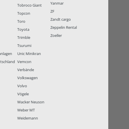
Yanmar
Tobroco Giant
ZF
Topcon
Zandt cargo
Toro
Zeppelin Rental
Toyota
Zoeller
Trimble
Tsurumi
anlagen
Unic Minikran
tschland
Vemcon
Verbände
Volkswagen
Volvo
Vögele
Wacker Neuson
Weber MT
Weidemann