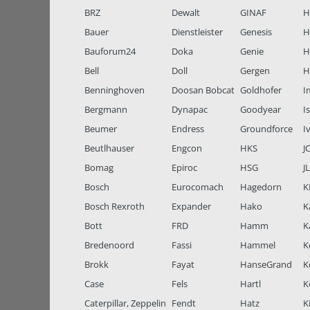
BRZ
Dewalt
GINAF
H
Bauer
Dienstleister
Genesis
H
Bauforum24
Doka
Genie
H
Bell
Doll
Gergen
H
Benninghoven
Doosan Bobcat
Goldhofer
I
Bergmann
Dynapac
Goodyear
I
Beumer
Endress
Groundforce
I
Beutlhauser
Engcon
HKS
J
Bomag
Epiroc
HSG
J
Bosch
Eurocomach
Hagedorn
K
Bosch Rexroth
Expander
Hako
K
Bott
FRD
Hamm
K
Bredenoord
Fassi
Hammel
K
Brokk
Fayat
HanseGrand
K
Case
Fels
Hartl
K
Caterpillar, Zeppelin
Fendt
Hatz
K