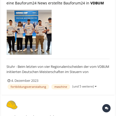
eine Bauforum24 News erstellte Bauforum24 in
VDBUM
Stuhr - Beim letzten von vier Regionalentscheiden der vom VDBUM
initiierten Deutschen Meisterschaften im Steuern von
Baumaschinensimulatoren ging es noch einmal ordentlich zur
4. Dezember 2023
Sache. Ein dickes Ausrufezeichen setzte die einzige Frau im
(und 5 weitere)
fortbildungsveranstaltung
maschine
Teilnehmerfeld. Bauforum24 Artikel (05.10.2023): Vorschau...