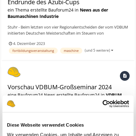
Endrunde des Azubi-Cups
ein Thema erstellte Bauforum24 in
News aus der
Baumaschinen Industrie
Stuhr - Beim letzten von vier Regionalentscheiden der vom VDBUM
initiierten Deutschen Meisterschaften im Steuern von
Baumaschinensimulatoren ging es noch einmal ordentlich zur
4. Dezember 2023
Sache. Ein dickes Ausrufezeichen setzte die einzige Frau im
(und 5 weitere)
fortbildungsveranstaltung
maschine
Teilnehmerfeld. Bauforum24 Artikel (05.10.2023): Vorschau...
Vorschau VDBUM-Großseminar 2024
eine Bauforum24 News erstellte Bauforum24 in
VDBUM
Diese Webseite verwendet Cookies
Wir verwenden Cookies, um Inhalte und Anzeigen zu