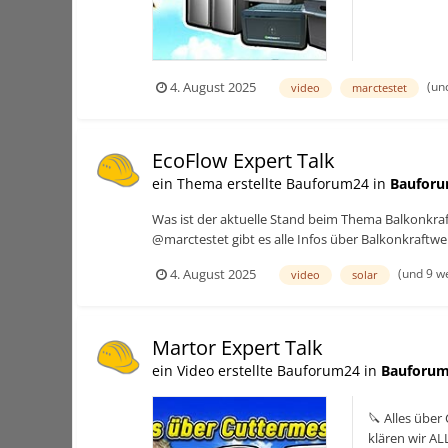
(un
4. August 2025
video
marctestet
EcoFlow Expert Talk
ein Thema erstellte Bauforum24 in
Bauforu
Was ist der aktuelle Stand beim Thema Balkonkraf
@marctestet gibt es alle Infos über Balkonkraftw
(und 9 w
4. August 2025
video
solar
Martor Expert Talk
ein Video erstellte Bauforum24 in
Bauforum
🔪 Alles über
klären wir A