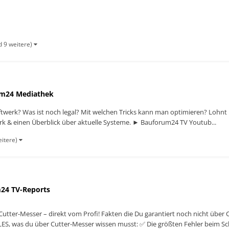
d 9 weitere)
m24 Mediathek
twerk? Was ist noch legal? Mit welchen Tricks kann man optimieren? Lohnt 
erk & einen Überblick über aktuelle Systeme. ► Bauforum24 TV Youtub...
eitere)
24 TV-Reports
 Cutter-Messer – direkt vom Profi! Fakten die Du garantiert noch nicht übe
LLES, was du über Cutter-Messer wissen musst: ✅ Die größten Fehler beim S