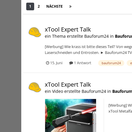
1
2
NÄCHSTE
Seite 1 von 2
xTool Expert Talk
ein Thema erstellte Bauforum24 in
Bauforu
[Werbung] Wie krass ist bitte dieses Teil? Von we
Laserschneiden und Entrosten. ► Bauforum24 TV Y
15. Juni
1 Antwort
bauforum24
e
xTool Expert Talk
ein Video erstellte Bauforum24 in
Bauforum
[Werbung] Wie
xTool Metalf