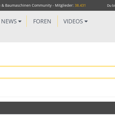
u & Baumaschinen Community - Mitglieder:
38.431
Du bi
NEWS
FOREN
VIDEOS