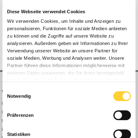
DEUTZ eröffnet erste HVO-Tankstelle
ein Thema erstellte Bauforum24 in
News aus der
Diese Webseite verwendet Cookies
Baumaschinen Industrie
Wir verwenden Cookies, um Inhalte und Anzeigen zu
Köln - DEUTZ hat heute auf seinem Werksgelände in Köln-Porz eine
personalisieren, Funktionen für soziale Medien anbieten
Tankstelle für Biokraftstoffe der neuesten Generation (HVO)
zu können und die Zugriffe auf unsere Website zu
eröffnet. Ab sofort können damit alle dieselbetriebenen Fahrzeuge
analysieren. Außerdem geben wir Informationen zu Ihrer
28. Februar 2024
der DEUTZ AG am Standort den paraffinischen Dieselkraftstoff
Verwendung unserer Website an unsere Partner für
(und 13 weitere)
palmölfreier kraftstoff
klimaschutz
HVO tanken. Das betrifft die gesamte Kölner DEUT...
soziale Medien, Werbung und Analysen weiter. Unsere
Partner führen diese Informationen möglicherweise mit
weiteren Daten zusammen, die Sie ihnen bereitgestellt
haben oder die sie im Rahmen Ihrer Nutzung der Dienste
gesammelt haben.
Einwilligungsauswahl
BAUFORUM24
FORUM LINKS
Notwendig
Bauforum24 News
Registrieren
Bauforum24 TV
Anmelden
Präferenzen
BF24 Mediathek
Passwort vergessen?
BF24 Fotostrecken
Neue Themen
Statistiken
Bauforum Shop
Forenübersicht