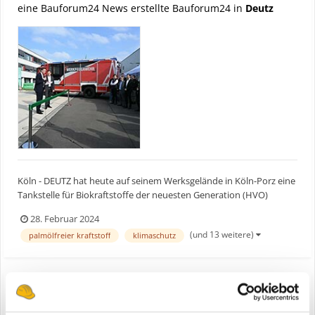
eine Bauforum24 News erstellte Bauforum24 in
Deutz
Köln - DEUTZ hat heute auf seinem Werksgelände in Köln-Porz eine
Tankstelle für Biokraftstoffe der neuesten Generation (HVO)
eröffnet. Ab sofort können damit alle dieselbetriebenen Fahrzeuge
28. Februar 2024
der DEUTZ AG am Standort den paraffinischen Dieselkraftstoff
(und 13 weitere)
palmölfreier kraftstoff
klimaschutz
HVO tanken. Das betrifft die gesamte Kölner DEUT...