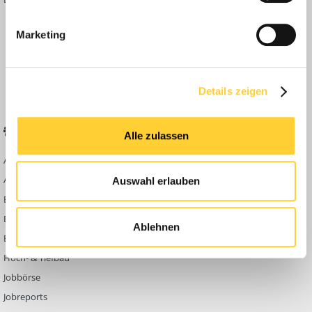
Inside
Marketing
Anleitungen
FAQ
Community Regeln
Details zeigen
BELIEBTE FOREN
KONTAKT
Alle zulassen
Abbruch
Werben auf
Bauforum24
Ausbildung & Beruf
Auswahl erlauben
Kontakt
Bau Allgemein
Impressum
Baumaschinen
Ablehnen
Datenschutzerklärung
Berg- & Tagebau
Hoch- & Tiefbau
Jobbörse
Jobreports