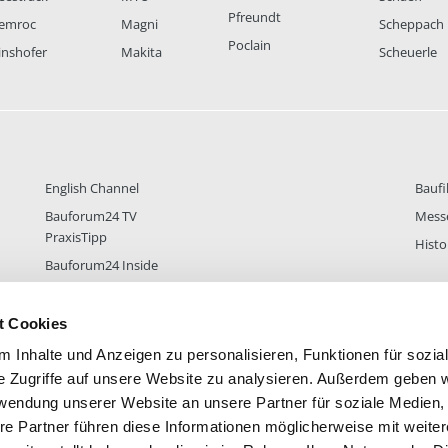
Pfreundt
emroc
Magni
Scheppach
Poclain
inshofer
Makita
Scheuerle
English Channel
Baufi
Bauforum24 TV
Mess
PraxisTipp
Histo
Bauforum24 Inside
t Cookies
 Inhalte und Anzeigen zu personalisieren, Funktionen für sozia
DER
38.434
FOREN STATISTIK
ALLE 
e Zugriffe auf unsere Website zu analysieren. Außerdem geben w
rwendung unserer Website an unsere Partner für soziale Medien
re Partner führen diese Informationen möglicherweise mit weite