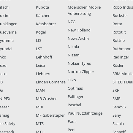
itachi
Kubota
Moerschen Mobile
Robo Indus
Aufbereitung
olcim
Kärcher
Rockster
NZG
unklinger
Kässbohrer
Rotar
New Holland
usqvarna
Kögel
Rototilt
News Archiv
ydrema
LIS
Rottne
Nikola
yundai
LST
Ruthmann
Nissan
mko
Lehnhoff
Rädlinger
Nokian Tyres
suzu
Leica
Rösler
Norton Clipper
veco
Liebherr
SBM Mobil
Olko
CB
Linden Comansa
SITECH Deu
Optimas
LG
MAN
SKF
Palfinger
NIPEX
MB Crusher
SMP
Paschal
aeser
MBI
Sandvik
Paul Nutzfahrzeuge
amag
MF Gabelstapler
Sany
Paus
ee Safety
MTS
Scania
Peri
eestrack
MTU
Schaeff