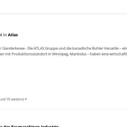
4 in
Atlas
/ Ganderkesee - Die ATLAS Gruppe und die kanadische Buhler Versatile – ei
n mit Produktionsstandort in Winnipeg, Manitoba – haben eine wirtschaftli
icher Vermögenswer...
und 10 weitere)
s der Baumaschinen Industrie