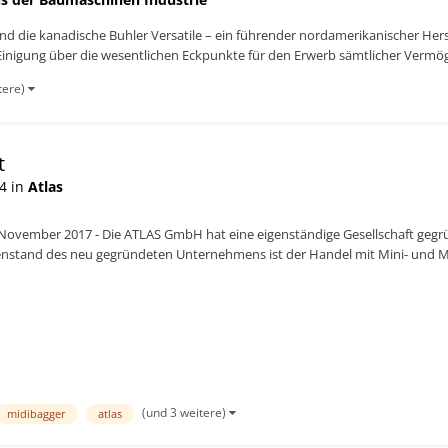
d die kanadische Buhler Versatile – ein führender nordamerikanischer Her
Einigung über die wesentlichen Eckpunkte für den Erwerb sämtlicher Vermög
tere)
t
4 in
Atlas
November 2017 - Die ATLAS GmbH hat eine eigenständige Gesellschaft g
genstand des neu gegründeten Unternehmens ist der Handel mit Mini- und Mi
e von Hubarbeitsbü...
(und 3 weitere)
midibagger
atlas