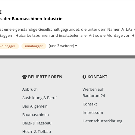
t
s der Baumaschinen Industrie
t eine eigenständige Gesellschaft gegründet, die unter dem Namen ATLAS
Baggern, Hubarbeitsbühnen und Ersatzteilen aller Art sowie Montage von Hu
(und 3 weitere)
idibagger
minibagger
BELIEBTE FOREN
KONTAKT
Abbruch
Werben auf
Bauforum24
Ausbildung & Beruf
Kontakt
Bau Allgemein
Impressum
Baumaschinen
Datenschutzerklärung
Berg- & Tagebau
Hoch- & Tiefbau