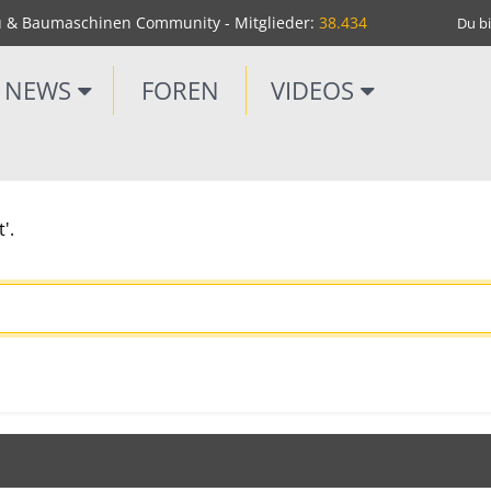
u & Baumaschinen Community - Mitglieder:
38.434
Du bi
NEWS
FOREN
VIDEOS
'.