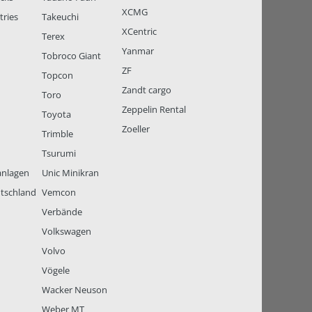
XCMG
tries
Takeuchi
XCentric
Terex
Yanmar
Tobroco Giant
ZF
Topcon
Zandt cargo
Toro
Zeppelin Rental
Toyota
Zoeller
Trimble
Tsurumi
anlagen
Unic Minikran
tschland
Vemcon
Verbände
Volkswagen
Volvo
Vögele
Wacker Neuson
Weber MT