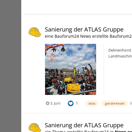
Sanierung der ATLAS Gruppe
eine Bauforum24 News erstellte Bauforum2
Delmenhorst 
Landmaschine
Erwerb sämtl
1
(
3. Juni
atlas
ganderkesee
Sanierung der ATLAS Gruppe
ein Thema erstellte Bauforum24 in
News au