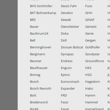
BHS Sonthofen
Deutz Fahr
Fuso
H
BKT Bohnenkamp
Develon
GHH
H
BRZ
Dewalt
GINAF
H
Bauer
Dienstleister
Genesis
H
Bauforum24
Doka
Genie
H
Bell
Doll
Gergen
H
Benninghoven
Doosan Bobcat
Goldhofer
I
Bergmann
Dynapac
Goodyear
I
Beumer
Endress
Groundforce
I
Beutlhauser
Engcon
HKS
J
Bomag
Epiroc
HSG
J
Bosch
Eurocomach
Hagedorn
K
Bosch Rexroth
Expander
Hako
K
Bott
FRD
Hamm
K
Bredenoord
Fassi
Hammel
K
Brokk
Fayat
HanseGrand
K