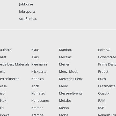
Jobbörse
Jobreports
Straßenbau
aulotte
Klaas
Manitou
Porr AG
azet
Klarx
Mecalac
Powerscre
eidelberg Materials
Kleemann
Meiller
Prime Desi
ella
Klickparts
Menzi Muck
Probst
errenknecht
Kobelco
Mercedes-Benz
Puch
esse
Koch
Merlo
Putzmeiste
iab
Komatsu
Messen/Events
Quadix
ikoki
Konecranes
Metabo
RAM
lti
Kramer
Metso
RSP
inowa
Krampe
Moba
Renault Tr