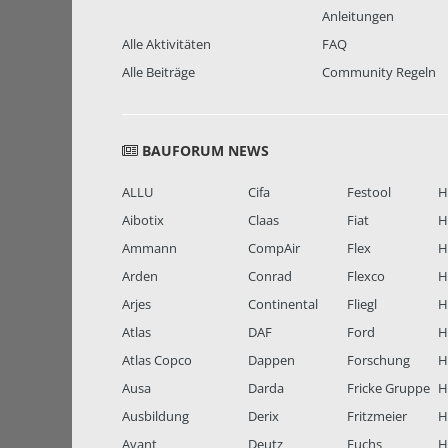
Anleitungen
Alle Aktivitäten
FAQ
Alle Beiträge
Community Regeln
BAUFORUM NEWS
ALLU
Cifa
Festool
H
Aibotix
Claas
Fiat
H
Ammann
CompAir
Flex
H
Arden
Conrad
Flexco
H
Arjes
Continental
Fliegl
H
Atlas
DAF
Ford
H
Atlas Copco
Dappen
Forschung
H
Ausa
Darda
Fricke Gruppe
H
Ausbildung
Derix
Fritzmeier
Hi
Avant
Deutz
Fuchs
H