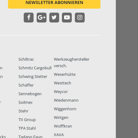
NEWSLETTER ABONNIEREN
Schiltrac
Werkzeughersteller
versch.
en
Schmitz Cargobull
Weserhütte
gn
Schwing Stetter
Westtech
Schäffer
Weycor
Sennebogen
Wiedenmann
r
Soilmec
Wiggenhorn
Stehr
Wirtgen
TII Group
Wolffkran
TPA Stahl
XAVA
ucks
Tadano Faun