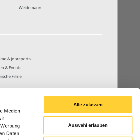
Weidemann
lme & Jobreports
en & Events
rische Filme
Alle zulassen
le Medien
THEMEN
81.271
BEITRÄGE GESAMT
842.677
ir
Auswahl erlauben
, Werbung
ren Daten