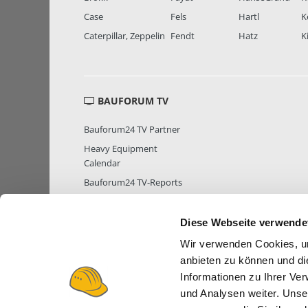
Case
Fels
Hartl
K
Caterpillar, Zeppelin
Fendt
Hatz
K
BAUFORUM TV
Bauforum24 TV Partner
Heavy Equipment
Calendar
Bauforum24 TV-Reports
Diese Webseite verwende
Wir verwenden Cookies, um
MITGLIEDER STATISTIK
MITGLIE
anbieten zu können und di
Informationen zu Ihrer Ve
und Analysen weiter. Unse