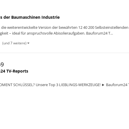
s der Baumaschinen Industrie
 die weiterentwickelte Version der bewährten 12 40 200 Selbsteinstellenden
keit – ideal für anspruchsvolle Abisolieraufgaben. Bauforum24 T...
(und 7 weitere)
59
24 TV-Reports
MENT SCHLÜSSEL? Unsere Top 3 LIEBLINGS-WERKZEUGE! ► Bauforum24 T