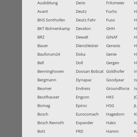
Ausbildung
Derix
Fritzmeier
Hi
Avant
Deutz
Fuchs
H
BHS Sonthofen
Deutz Fahr
Fuso
H
BKT Bohnenkamp
Develon
GHH
H
BRZ
Dewalt
GINAF
H
Bauer
Dienstleister
Genesis
H
Bauforum24
Doka
Genie
H
Bell
Doll
Gergen
H
Benninghoven
Doosan Bobcat
Goldhofer
I
Bergmann
Dynapac
Goodyear
I
Beumer
Endress
Groundforce
I
Beutlhauser
Engcon
HKS
J
Bomag
Epiroc
HSG
J
Bosch
Eurocomach
Hagedorn
K
Bosch Rexroth
Expander
Hako
K
Bott
FRD
Hamm
K