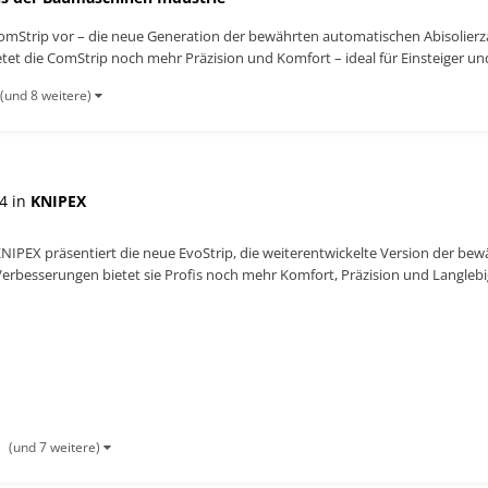
 ComStrip vor – die neue Generation der bewährten automatischen Abisolier
tet die ComStrip noch mehr Präzision und Komfort – ideal für Einsteiger und
(und 8 weitere)
4 in
KNIPEX
NIPEX präsentiert die neue EvoStrip, die weiterentwickelte Version der bewä
erbesserungen bietet sie Profis noch mehr Komfort, Präzision und Langlebig
...
(und 7 weitere)