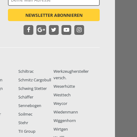
NEWSLETTER ABONNIEREN
Schiltrac
Werkzeughersteller
versch.
en
Schmitz Cargobull
Weserhütte
gn
Schwing Stetter
Westtech
Schäffer
Weycor
Sennebogen
Wiedenmann
r
Soilmec
Wiggenhorn
Stehr
Wirtgen
TII Group