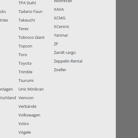
Wolffkran
TPA Stahl
XAVA
ucks
Tadano Faun
XCMG
tries
Takeuchi
XCentric
Terex
Yanmar
Tobroco Giant
ZF
Topcon
Zandt cargo
Toro
Zeppelin Rental
Toyota
Zoeller
Trimble
Tsurumi
anlagen
Unic Minikran
tschland
Vemcon
Verbände
Volkswagen
Volvo
Vögele