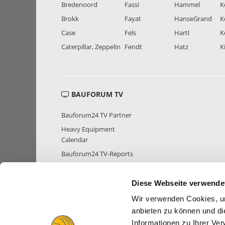
Bredenoord
Fassi
Hammel
K
Brokk
Fayat
HanseGrand
K
Case
Fels
Hartl
K
Caterpillar, Zeppelin
Fendt
Hatz
K
BAUFORUM TV
Bauforum24 TV Partner
Heavy Equipment
Calendar
Bauforum24 TV-Reports
Diese Webseite verwende
Wir verwenden Cookies, um
MITGLIEDER STATISTIK
MITGLIE
anbieten zu können und di
Informationen zu Ihrer Ve