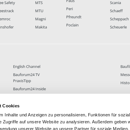
Paus
ee Safety
MTS
Scania
Peri
eestrack
MTU
Schaeff
Pfreundt
emroc
Magni
Scheppach
Poclain
inshofer
Makita
Scheuerle
English Channel
Baufi
Bauforum24 TV
Mess
PraxisTipp
Histo
Bauforum24 Inside
t Cookies
 Inhalte und Anzeigen zu personalisieren, Funktionen für sozia
DER
38.433
FOREN STATISTIK
ALLE 
e Zugriffe auf unsere Website zu analysieren. Außerdem geben w
rwendung unserer Website an unsere Partner für soziale Medien