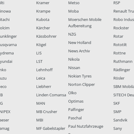
lti
Kramer
Metso
RSP
inowa
Krampe
Moba
Renault Tr
itachi
Kubota
Moerschen Mobile
Robo Indus
Aufbereitung
olcim
Kärcher
Rockster
NZG
unklinger
Kässbohrer
Rotar
New Holland
usqvarna
Kögel
Rototilt
News Archiv
ydrema
LIS
Rottne
Nikola
yundai
LST
Ruthmann
Nissan
mko
Lehnhoff
Rädlinger
Nokian Tyres
suzu
Leica
Rösler
Norton Clipper
veco
Liebherr
SBM Mobil
Olko
CB
Linden Comansa
SITECH Deu
Optimas
LG
MAN
SKF
Palfinger
NIPEX
MB Crusher
SMP
Paschal
aeser
MBI
Sandvik
Paul Nutzfahrzeuge
amag
MF Gabelstapler
Sany