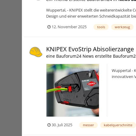
Wuppertal, - KNIPEX stellt die weiterentwickelte
Design und einer erweiterten Schneidkapazität bie
12. November 2025
tools
werkzeug
KNIPEX EvoStrip Abisolierzange
eine Bauforum24 News erstellte Bauforum2
Wuppertal - K
innovativen V
Bauforum24 T
30. Juli 2025
messer
kabelquerschnitte