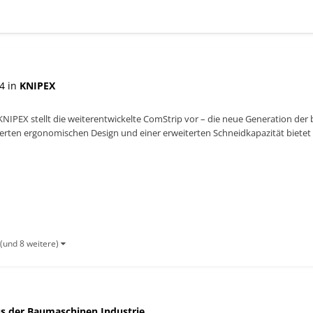
4 in
KNIPEX
KNIPEX stellt die weiterentwickelte ComStrip vor – die neue Generation der
erten ergonomischen Design und einer erweiterten Schneidkapazität bietet 
...
(und 8 weitere)
s der Baumaschinen Industrie