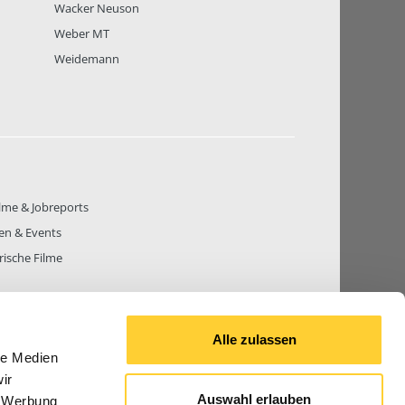
Wacker Neuson
Weber MT
Weidemann
lme & Jobreports
en & Events
rische Filme
Alle zulassen
le Medien
THEMEN
81.271
BEITRÄGE GESAMT
842.665
ir
Auswahl erlauben
, Werbung