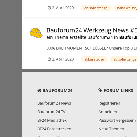
2. April 2020
abisolierzange
handkreissä
Bauforum24 Werkzeug News #
ein Thema erstellte Bauforum24 in
Bauforu
800€ DREHMOMENT SCHLÜSSEL? Unsere Top 3 LIEB
2. April 2020
akkuratsche
abisolierzange
BAUFORUM24
FORUM LINKS
Bauforum24 News
Registrieren
Bauforum24 TV
Anmelden
BF24 Mediathek
Passwort vergessen?
BF24 Fotostrecken
Neue Themen