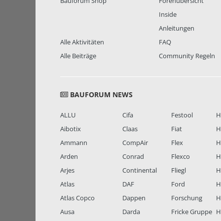
Bauforum Shop
Forenübersicht
Inside
Anleitungen
Alle Aktivitäten
FAQ
Alle Beiträge
Community Regeln
BAUFORUM NEWS
ALLU
Cifa
Festool
H
Aibotix
Claas
Fiat
H
Ammann
CompAir
Flex
H
Arden
Conrad
Flexco
H
Arjes
Continental
Fliegl
H
Atlas
DAF
Ford
H
Atlas Copco
Dappen
Forschung
H
Ausa
Darda
Fricke Gruppe
H