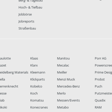
Berg- & Tagebau
Hoch- & Tiefbau
Jobbörse
Jobreports
Straßenbau
aulotte
Klaas
Manitou
Porr AG
azet
Klarx
Mecalac
Powerscre
eidelberg Materials
Kleemann
Meiller
Prime Desi
ella
Klickparts
Menzi Muck
Probst
errenknecht
Kobelco
Mercedes-Benz
Puch
esse
Koch
Merlo
Putzmeiste
iab
Komatsu
Messen/Events
Quadix
ikoki
Konecranes
Metabo
RAM