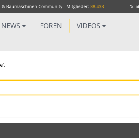
u & Baumaschinen Community - Mitglieder:
38.433
Du bi
NEWS
FOREN
VIDEOS
e'.