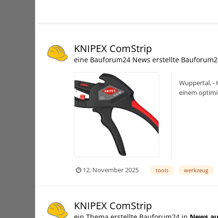
KNIPEX ComStrip
eine Bauforum24 News erstellte Bauforum2
Wuppertal, - 
einem optimi
Einsteiger und
12. November 2025
tools
werkzeug
KNIPEX ComStrip
ein Thema erstellte Bauforum24 in
News au