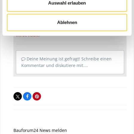
Auswahl erlauben
Diskutiere mit!
Du kannst jetzt antworten und Dich später anmelden. Wenn
Ablehnen
du bereits einen Account hast kannst du dich hier
anmelden
.
Note:
Your post will require moderator approval before it
will be visible.
Deine Meinung ist gefragt! Schreibe einen
Kommentar und diskutiere mit....
Bauforum24 News melden