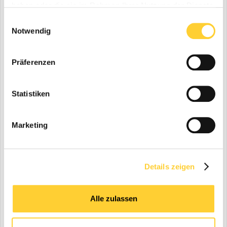
fragen, ob ein schwerer Löffel, der für einen 32 to. Bagger
haben oder die sie im Rahmen Ihrer Nutzung der Dienste
gebaut ist, auch der richtige Löffel für den 18 to. Bagger ist. Der
gesammelt haben.
Einwilligungsauswahl
OQ65 ist nicht nur ideal für Bagger von 14 - 22 to. Gewicht, er
Notwendig
baut außerdem auch schmaler und ist deshalb für
Rohrleitungsarbeiten optimal.“
Wie richtig diese Entscheidung für Max Gerner war, sollte er nur
Präferenzen
wenige Monate nach dem Kauf des ersten HYDREMA
feststellen, denn der Ausfall einer Maschine führte zur
Anmietung eines weiteren MX Citybaggers, den man dann
Statistiken
kurzer Hand und aufgrund der zwischenzeitlichen gemachten
Erfahrung mit dem MX17 auch gleich übernahm. Und so verfügt
heute Max Gerner über eine moderne HYDREMA – Flotte
Marketing
bestehend aus einem MX17 und einem MX16, der jetzt im Juni
dazu gekommen ist und beide sind mit dem OQ65
Schnellwechsler und dem OILQUICK Tiltrotator als Sandwich
optimal ausgestattet.
Details zeigen
Und so gilt für Max Gerner, getreu seinem Firmen – Motto: „Wir
bewegen etwas und tun das mit dem wohl kompaktesten und
Alle zulassen
kräftigsten Citybagger am Markt“.
Weitere Informationen:
Hydrema
| © Fotos: Hydrema