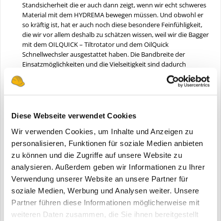
Standsicherheit die er auch dann zeigt, wenn wir echt schweres
Material mit dem HYDREMA bewegen müssen. Und obwohl er
so kräftig ist, hat er auch noch diese besondere Feinfühligkeit,
die wir vor allem deshalb zu schätzen wissen, weil wir die Bagger
mit dem OILQUICK – Tiltrotator und dem OilQuick
Schnellwechsler ausgestattet haben. Die Bandbreite der
Einsatzmöglichkeiten und die Vielseitigkeit sind dadurch
enorm“, weiß Max Gerner zu berichten. „Es ist einfach schönes
und wirklich kompromissloses Arbeiten, denn mit dem
HYDREMA kommst Du wirklich in jede kleine Ecke, oder
erreichst auch weit abgelegene Punkte auf der Baustelle“
schwärmt er geradezu. Für den OQ65 als Schnellwechsler hat
Diese Webseite verwendet Cookies
man sich deshalb entschieden, weil man mit dieser
Wir verwenden Cookies, um Inhalte und Anzeigen zu
Kombination und der Sandwich – Lösung auch in schmale
Gräben gut hineinlangen kann.
personalisieren, Funktionen für soziale Medien anbieten
zu können und die Zugriffe auf unsere Website zu
HYDREMA Regionalleiter Arnold Schuh bestätigt: „Man lernt
analysieren. Außerdem geben wir Informationen zu Ihrer
von Fachleuten gerne dazu. Wir verkaufen selber sehr viel den
Verwendung unserer Website an unsere Partner für
OQ70-55, wohl auch weil der Bauunternehmer die Bandbreite
soziale Medien, Werbung und Analysen weiter. Unsere
dieses meistverkauften Wechslers in Deutschland zu schätzen
weiß und Löffelwerkzeuge für Bagger von 18 – 32 to Gewicht
Partner führen diese Informationen möglicherweise mit
verwendet werden können. Man muss sich allerdings auch
weiteren Daten zusammen, die Sie ihnen bereitgestellt