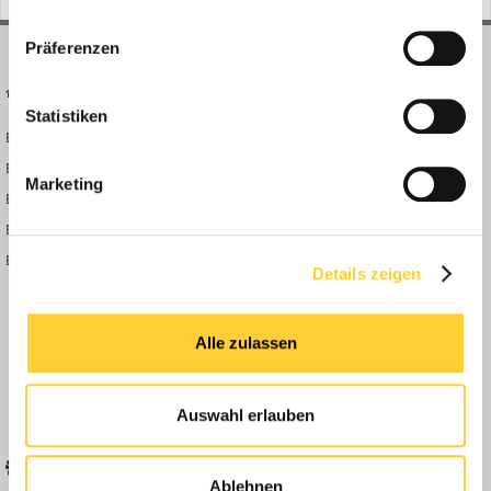
Präferenzen
BAUFORUM24
FORUM LINKS
Statistiken
Bauforum24 News
Registrieren
Bauforum24 TV
Anmelden
Marketing
BF24 Mediathek
Passwort vergessen?
BF24 Fotostrecken
Neue Themen
Bauforum Shop
Forenübersicht
Details zeigen
Inside
Anleitungen
Alle zulassen
FAQ
Community Regeln
Auswahl erlauben
BELIEBTE FOREN
KONTAKT
Ablehnen