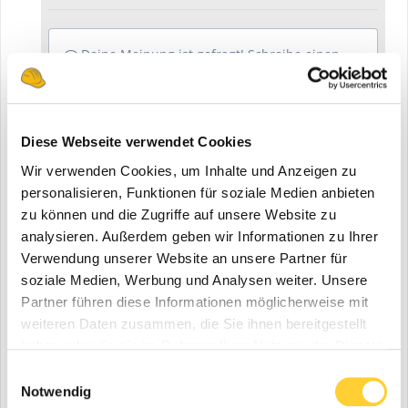
Deine Meinung ist gefragt! Schreibe einen
Kommentar und diskutiere mit....
Diese Webseite verwendet Cookies
Wir verwenden Cookies, um Inhalte und Anzeigen zu
personalisieren, Funktionen für soziale Medien anbieten
zu können und die Zugriffe auf unsere Website zu
analysieren. Außerdem geben wir Informationen zu Ihrer
Verwendung unserer Website an unsere Partner für
Video melden
soziale Medien, Werbung und Analysen weiter. Unsere
Partner führen diese Informationen möglicherweise mit
Folgen diesem Inhalt
0
weiteren Daten zusammen, die Sie ihnen bereitgestellt
haben oder die sie im Rahmen Ihrer Nutzung der Dienste
gesammelt haben.
Gehe zu Videos
Einwilligungsauswahl
Notwendig