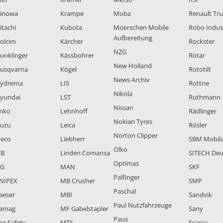
inowa
Krampe
Moba
Renault Tr
itachi
Kubota
Moerschen Mobile
Robo Indus
Aufbereitung
olcim
Kärcher
Rockster
NZG
unklinger
Kässbohrer
Rotar
New Holland
usqvarna
Kögel
Rototilt
News Archiv
ydrema
LIS
Rottne
Nikola
yundai
LST
Ruthmann
Nissan
mko
Lehnhoff
Rädlinger
Nokian Tyres
suzu
Leica
Rösler
Norton Clipper
veco
Liebherr
SBM Mobil
Olko
CB
Linden Comansa
SITECH Deu
Optimas
LG
MAN
SKF
Palfinger
NIPEX
MB Crusher
SMP
Paschal
aeser
MBI
Sandvik
Paul Nutzfahrzeuge
amag
MF Gabelstapler
Sany
Paus
ee Safety
MTS
Scania