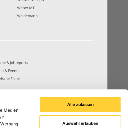
Weber MT
Weidemann
lme & Jobreports
en & Events
rische Filme
Alle zulassen
le Medien
THEMEN
81.269
BEITRÄGE GESAMT
842.645
ir
Auswahl erlauben
, Werbung