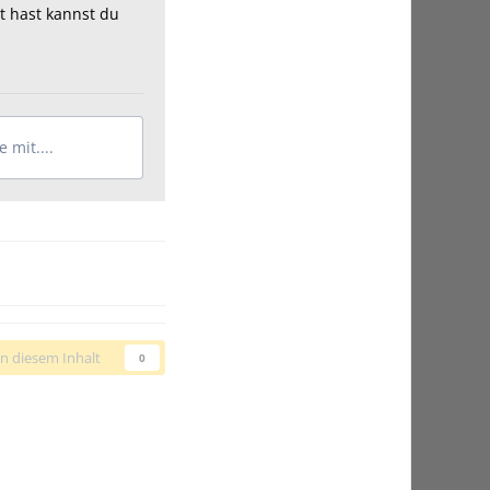
t hast kannst du
 mit....
n diesem Inhalt
0