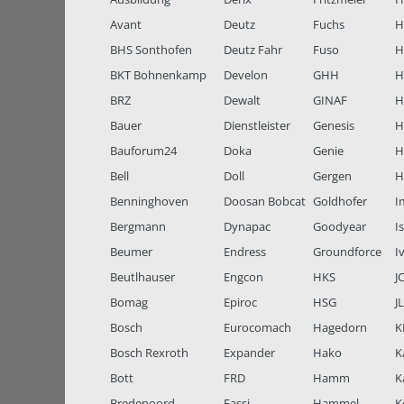
Avant
Deutz
Fuchs
H
BHS Sonthofen
Deutz Fahr
Fuso
H
BKT Bohnenkamp
Develon
GHH
H
BRZ
Dewalt
GINAF
H
Bauer
Dienstleister
Genesis
H
Bauforum24
Doka
Genie
H
Bell
Doll
Gergen
H
Benninghoven
Doosan Bobcat
Goldhofer
I
Bergmann
Dynapac
Goodyear
I
Beumer
Endress
Groundforce
I
Beutlhauser
Engcon
HKS
J
Bomag
Epiroc
HSG
J
Bosch
Eurocomach
Hagedorn
K
Bosch Rexroth
Expander
Hako
K
Bott
FRD
Hamm
K
Bredenoord
Fassi
Hammel
K