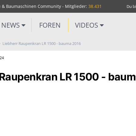
u & Baumaschinen Community - Mitglieder:
38.431
Du bi
NEWS
FOREN
VIDEOS
Liebherr Raupenkran LR 1500 - bauma 2016
m24
 Raupenkran LR 1500 - bau