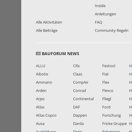
Inside
Anleitungen
Alle Aktivitäten
FAQ
Alle Beiträge
Community Regeln
BAUFORUM NEWS
ALLU
Cifa
Festool
H
Aibotix
Claas
Fiat
H
Ammann
CompAir
Flex
H
Arden
Conrad
Flexco
H
Arjes
Continental
Fliegl
H
Atlas
DAF
Ford
H
Atlas Copco
Dappen
Forschung
H
Ausa
Darda
Fricke Gruppe
H
Ausbildung
Derix
Fritzmeier
Hi