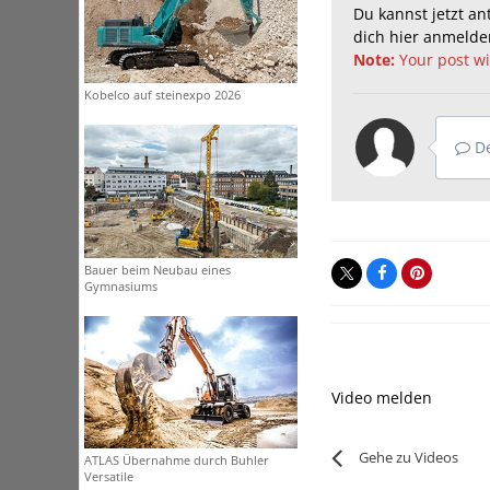
Du kannst jetzt a
dich hier
anmelde
Note:
Your post wil
Kobelco auf steinexpo 2026
De
Bauer beim Neubau eines
Gymnasiums
Video melden
Gehe zu Videos
ATLAS Übernahme durch Buhler
Versatile