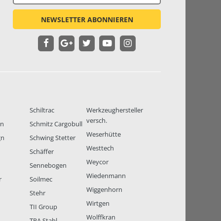
NEWSLETTER ABONNIEREN
Schiltrac
Werkzeughersteller
versch.
en
Schmitz Cargobull
Weserhütte
gn
Schwing Stetter
Westtech
Schäffer
Weycor
Sennebogen
Wiedenmann
r
Soilmec
Wiggenhorn
Stehr
Wirtgen
TII Group
Wolffkran
TPA Stahl