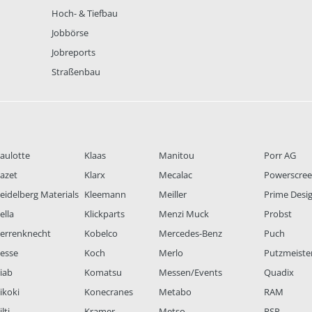
Hoch- & Tiefbau
Jobbörse
Jobreports
Straßenbau
aulotte
Klaas
Manitou
Porr AG
azet
Klarx
Mecalac
Powerscre
eidelberg Materials
Kleemann
Meiller
Prime Desi
ella
Klickparts
Menzi Muck
Probst
errenknecht
Kobelco
Mercedes-Benz
Puch
esse
Koch
Merlo
Putzmeiste
iab
Komatsu
Messen/Events
Quadix
ikoki
Konecranes
Metabo
RAM
lti
Kramer
Metso
RSP