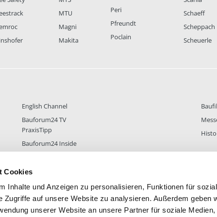
Peri
eestrack
MTU
Schaeff
Pfreundt
emroc
Magni
Scheppach
Poclain
inshofer
Makita
Scheuerle
English Channel
Baufi
Bauforum24 TV
Mess
PraxisTipp
Histo
Bauforum24 Inside
t Cookies
 Inhalte und Anzeigen zu personalisieren, Funktionen für sozia
DER
38.431
FOREN STATISTIK
ALLE 
e Zugriffe auf unsere Website zu analysieren. Außerdem geben w
rwendung unserer Website an unsere Partner für soziale Medien