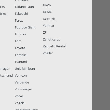
XAVA
ucks
Tadano Faun
XCMG
tries
Takeuchi
XCentric
Terex
Yanmar
Tobroco Giant
ZF
Topcon
Zandt cargo
Toro
Zeppelin Rental
Toyota
Zoeller
Trimble
Tsurumi
anlagen
Unic Minikran
tschland
Vemcon
Verbände
Volkswagen
Volvo
Vögele
Wacker Neuson