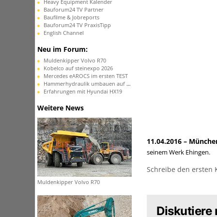
Heavy Equipment Kalender
Bauforum24 TV Partner
Baufilme & Jobreports
Bauforum24 TV PraxisTipp
English Channel
Neu im Forum:
Muldenkipper Volvo R70
Kobelco auf steinexpo 2026
Mercedes eAROCS im ersten TEST
Hammerhydraulik umbauen auf Schwenklöffel
Erfahrungen mit Hyundai HX19
Weitere News
11.04.2016 – Münche
seinem Werk Ehingen.
Schreibe den ersten
Muldenkipper Volvo R70
Diskutiere 