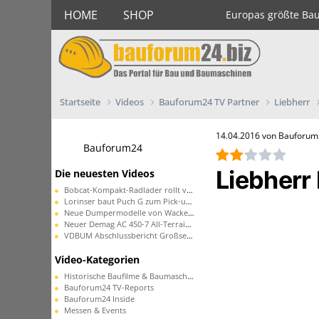
HOME
SHOP
Europas größte Ba
Startseite
Videos
Bauforum24 TV Partner
Liebherr
14.04.2016 von Bauforu
Bauforum24
Liebherr
Die neuesten Videos
Bobcat-Kompakt-Radlader rollt vom Band
Lorinser baut Puch G zum Pick-up um
Neue Dumpermodelle von Wacker Neuson
Neuer Demag AC 450-7 All-Terrain-Kran
VDBUM Abschlussbericht Großseminar
Video-Kategorien
Historische Baufilme & Baumaschinen
Bauforum24 TV-Reports
Bauforum24 Inside
Messen & Events