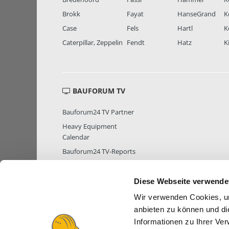
Brokk
Fayat
HanseGrand
K
Case
Fels
Hartl
K
Caterpillar, Zeppelin
Fendt
Hatz
K
BAUFORUM TV
Bauforum24 TV Partner
Heavy Equipment
Calendar
Bauforum24 TV-Reports
Diese Webseite verwende
Wir verwenden Cookies, um
MITGLIEDER STATISTIK
MITGLIE
anbieten zu können und di
Informationen zu Ihrer Ve