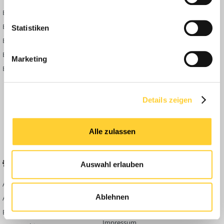
Bauforum24 News
Registrieren
Bauforum24 TV
Anmelden
Statistiken
BF24 Mediathek
Passwort vergessen?
BF24 Fotostrecken
Neue Themen
Marketing
Bauforum Shop
Forenübersicht
Inside
Anleitungen
Details zeigen
FAQ
Community Regeln
Alle zulassen
BELIEBTE FOREN
KONTAKT
Auswahl erlauben
Abbruch
Werben auf
Bauforum24
Ablehnen
Ausbildung & Beruf
Kontakt
Bau Allgemein
Impressum