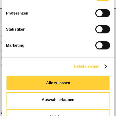
Präferenzen
BAUFORUM24
FORUM LINKS
Statistiken
Bauforum24 News
Registrieren
Bauforum24 TV
Anmelden
Marketing
BF24 Mediathek
Passwort vergessen?
BF24 Fotostrecken
Neue Themen
Bauforum Shop
Forenübersicht
Details zeigen
Inside
Anleitungen
Alle zulassen
FAQ
Community Regeln
Auswahl erlauben
BELIEBTE FOREN
KONTAKT