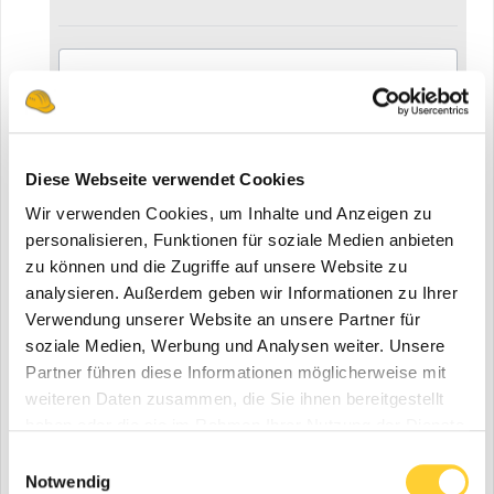
Deine Meinung ist gefragt! Schreibe einen
Kommentar und diskutiere mit....
Diese Webseite verwendet Cookies
Wir verwenden Cookies, um Inhalte und Anzeigen zu
personalisieren, Funktionen für soziale Medien anbieten
zu können und die Zugriffe auf unsere Website zu
analysieren. Außerdem geben wir Informationen zu Ihrer
Verwendung unserer Website an unsere Partner für
Video melden
soziale Medien, Werbung und Analysen weiter. Unsere
Partner führen diese Informationen möglicherweise mit
Folgen diesem Inhalt
0
weiteren Daten zusammen, die Sie ihnen bereitgestellt
haben oder die sie im Rahmen Ihrer Nutzung der Dienste
gesammelt haben.
Einwilligungsauswahl
Gehe zu Videos
Notwendig