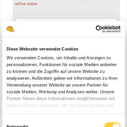
will be visible.
Deine Meinung ist gefragt! Schreibe einen
Kommentar und diskutiere mit....
Diese Webseite verwendet Cookies
Wir verwenden Cookies, um Inhalte und Anzeigen zu
personalisieren, Funktionen für soziale Medien anbieten
zu können und die Zugriffe auf unsere Website zu
analysieren. Außerdem geben wir Informationen zu Ihrer
Verwendung unserer Website an unsere Partner für
soziale Medien, Werbung und Analysen weiter. Unsere
Video melden
Partner führen diese Informationen möglicherweise mit
weiteren Daten zusammen, die Sie ihnen bereitgestellt
Folgen diesem Inhalt
0
haben oder die sie im Rahmen Ihrer Nutzung der Dienste
gesammelt haben.
Einwilligungsauswahl
Gehe zu Videos
Notwendig