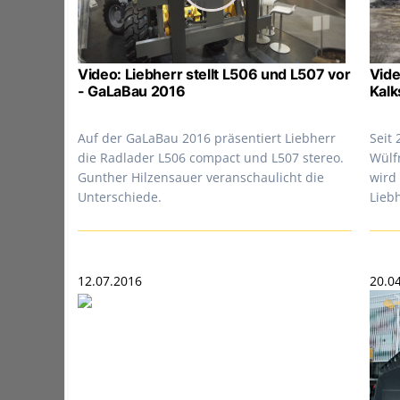
Video: Liebherr stellt L506 und L507 vor
Vide
- GaLaBau 2016
Kalk
Auf der GaLaBau 2016 präsentiert Liebherr
Seit 
die Radlader L506 compact und L507 stereo.
Wülf
Gunther Hilzensauer veranschaulicht die
wird
Unterschiede.
Lieb
12.07.2016
20.0