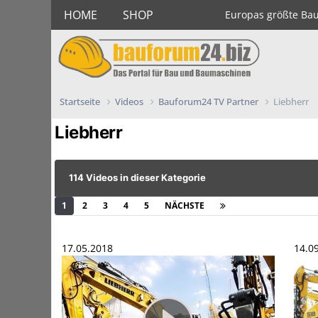
HOME
SHOP
Europas größte Ba
Startseite
Videos
Bauforum24 TV Partner
Liebherr
Liebherr
114 Videos in dieser Kategorie
1
2
3
4
5
NÄCHSTE
Seite 1 von 5
17.05.2018
14.0