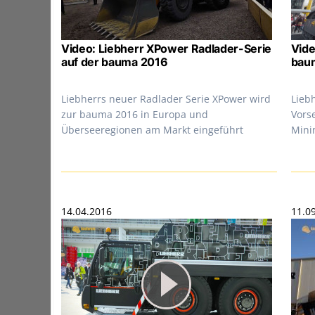
Video: Liebherr XPower Radlader-Serie
Vide
auf der bauma 2016
bau
Liebherrs neuer Radlader Serie XPower wird
Liebh
zur bauma 2016 in Europa und
Vorse
Überseeregionen am Markt eingeführt
Mini
14.04.2016
11.0