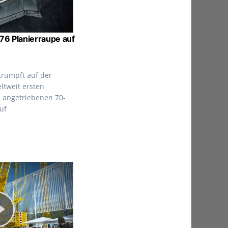
76 Planierraupe auf
 trumpft auf der
ltweit ersten
h angetriebenen 70-
uf