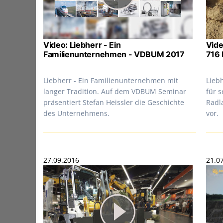
Video: Liebherr - Ein
Vide
Familienunternehmen - VDBUM 2017
716 
Liebherr - Ein Familienunternehmen mit
Lieb
langer Tradition. Auf dem VDBUM Seminar
für 
präsentiert Stefan Heissler die Geschichte
Radl
des Unternehmens.
vor.
27.09.2016
21.0