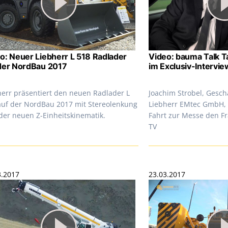
o: Neuer Liebherr L 518 Radlader
Video: bauma Talk Ta
der NordBau 2017
im Exclusiv-Intervie
herr präsentiert den neuen Radlader L
Joachim Strobel, Gesch
auf der NordBau 2017 mit Stereolenkung
Liebherr EMtec GmbH, s
der neuen Z-Einheitskinematik.
Fahrt zur Messe den F
TV
3.2017
23.03.2017