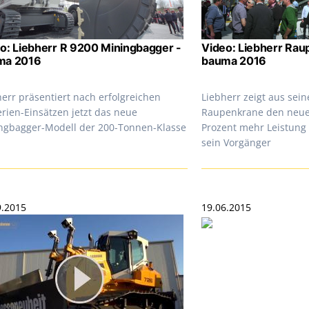
o: Liebherr R 9200 Miningbagger -
Video: Liebherr Rau
ma 2016
bauma 2016
err präsentiert nach erfolgreichen
Liebherr zeigt aus sein
rien-Einsätzen jetzt das neue
Raupenkrane den neue
ngbagger-Modell der 200-Tonnen-Klasse
Prozent mehr Leistung
sein Vorgänger
9.2015
19.06.2015