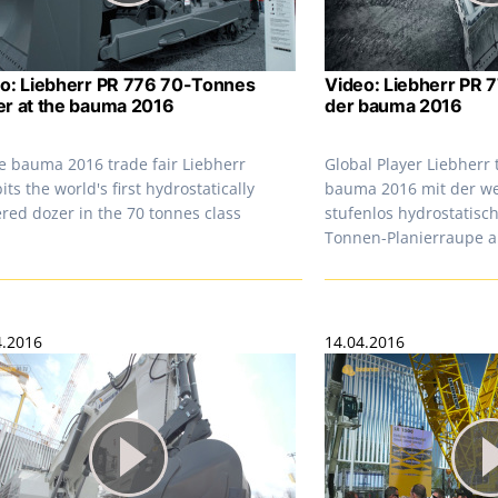
o: Liebherr PR 776 70-Tonnes
Video: Liebherr PR 7
r at the bauma 2016
der bauma 2016
he bauma 2016 trade fair Liebherr
Global Player Liebherr
its the world's first hydrostatically
bauma 2016 mit der we
red dozer in the 70 tonnes class
stufenlos hydrostatisc
Tonnen-Planierraupe a
4.2016
14.04.2016