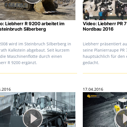
o: Liebherr R 9200 arbeitet im
Video: Liebherr PR 7
steinbruch Silberberg
Nordbau 2016
2008 wird im Steinbruch Silberberg in
Liebherr präsentiert a
rath Kalkstein abgebaut. Seit kurzem
seine Planierraupe PR 
 die Maschinenflotte durch einen
hauptsächlich für den
herr R 9200 ergänzt.
gedacht.
4.2016
17.04.2016