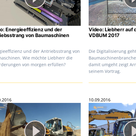
o: Energieeffizienz und der
Video: Liebherr auf 
iebsstrang von Baumaschinen
VDBUM 2017
gieeffizienz und der Antriebsstrang von
Die Digitalisierung geh
aschinen. Wie möchte Liebherr die
Baumaschinenbranche v
rderungen von morgen erfüllen?
damit umgeht zeigt Ar
seinem Vortrag.
0.2016
10.09.2016