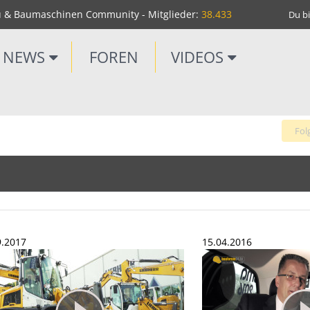
u & Baumaschinen Community - Mitglieder:
38.433
Du bi
NEWS
FOREN
VIDEOS
Fol
9.2017
15.04.2016