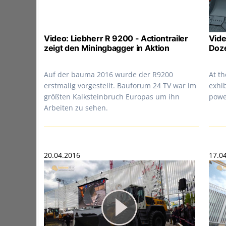
Video: Liebherr R 9200 - Actiontrailer
Vide
zeigt den Miningbagger in Aktion
Doze
Auf der bauma 2016 wurde der R9200
At t
erstmalig vorgestellt. Bauforum 24 TV war im
exhib
größten Kalksteinbruch Europas um ihn
powe
Arbeiten zu sehen.
20.04.2016
17.0