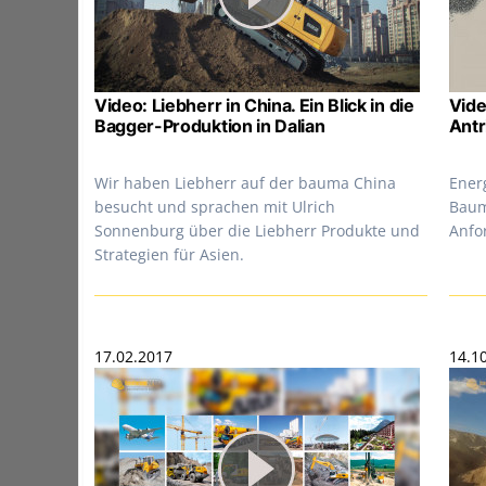
Video: Liebherr in China. Ein Blick in die
Vide
Bagger-Produktion in Dalian
Antr
Wir haben Liebherr auf der bauma China
Ener
besucht und sprachen mit Ulrich
Baum
Sonnenburg über die Liebherr Produkte und
Anfo
Strategien für Asien.
17.02.2017
14.1