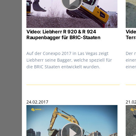
Video: Liebherr R 920 & R 924
Vide
Raupenbagger für BRIC-Staaten
Terr
Auf der Conexpo 2017 in Las Vegas zeigt
Der 
Liebherr seine Bagger, welche speziell für
eine
die BRIC Staaten entwickelt wurden.
eine
24.02.2017
21.0