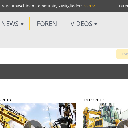
u & Baumaschinen Community - Mitglieder:
38.434
Du bi
NEWS
FOREN
VIDEOS
Fol
5.2018
14.09.2017