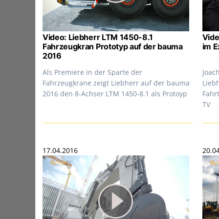
Video: Liebherr LTM 1450-8.1
Vide
Fahrzeugkran Prototyp auf der bauma
im E
2016
Als Premiere in der Sparte der
Joac
Fahrzeugkrane zeigt Liebherr auf der bauma
Liebh
2016 den 8-Achser LTM 1450-8.1 als Protoyp
Fahr
TV
17.04.2016
20.0