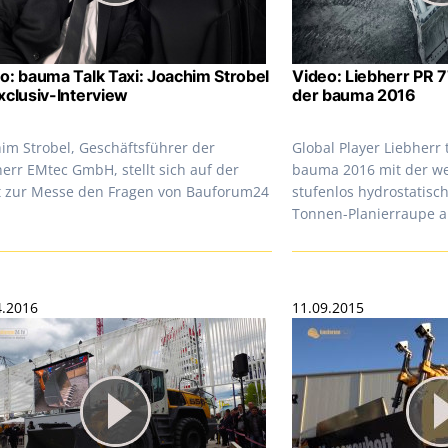
o: bauma Talk Taxi: Joachim Strobel
Video: Liebherr PR 7
xclusiv-Interview
der bauma 2016
him Strobel, Geschäftsführer der
Global Player Liebherr
err EMtec GmbH, stellt sich auf der
bauma 2016 mit der we
t zur Messe den Fragen von Bauforum24
stufenlos hydrostatisc
Tonnen-Planierraupe a
4.2016
11.09.2015