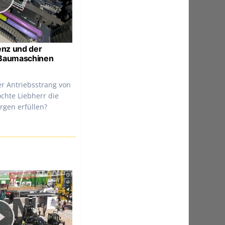
enz und der
 Baumaschinen
er Antriebsstrang von
hte Liebherr die
gen erfüllen?