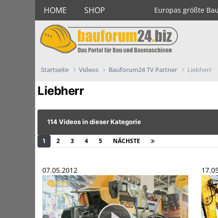
HOME
SHOP
Europas größte Ba
Startseite
Videos
Bauforum24 TV Partner
Liebherr
Liebherr
114 Videos in dieser Kategorie
1
2
3
4
5
NÄCHSTE
Seite 1 von 5
07.05.2012
17.0