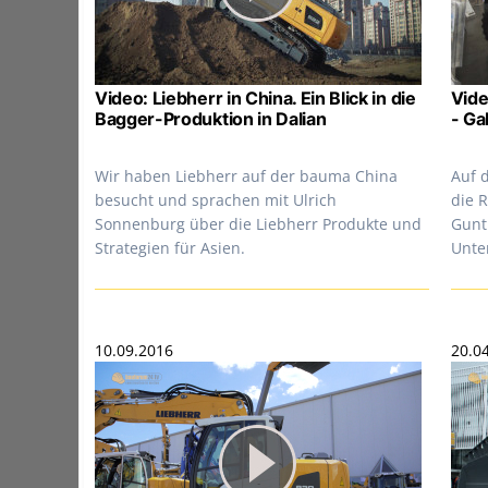
Video: Liebherr in China. Ein Blick in die
Vide
Bagger-Produktion in Dalian
- G
Wir haben Liebherr auf der bauma China
Auf 
besucht und sprachen mit Ulrich
die 
Sonnenburg über die Liebherr Produkte und
Gunt
Strategien für Asien.
Unte
10.09.2016
20.0