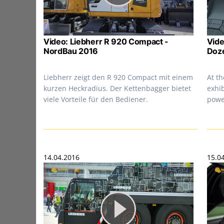
Video: Liebherr R 920 Compact -
Vide
NordBau 2016
Doze
Liebherr zeigt den R 920 Compact mit einem
At t
kurzen Heckradius. Der Kettenbagger bietet
exhib
viele Vorteile für den Bediener.
powe
14.04.2016
15.0