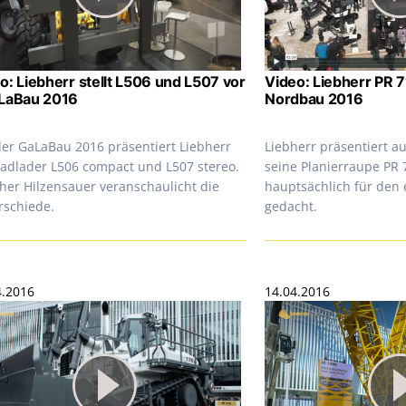
o: Liebherr stellt L506 und L507 vor
Video: Liebherr PR 7
aLaBau 2016
Nordbau 2016
der GaLaBau 2016 präsentiert Liebherr
Liebherr präsentiert a
Radlader L506 compact und L507 stereo.
seine Planierraupe PR 
her Hilzensauer veranschaulicht die
hauptsächlich für den
rschiede.
gedacht.
4.2016
14.04.2016