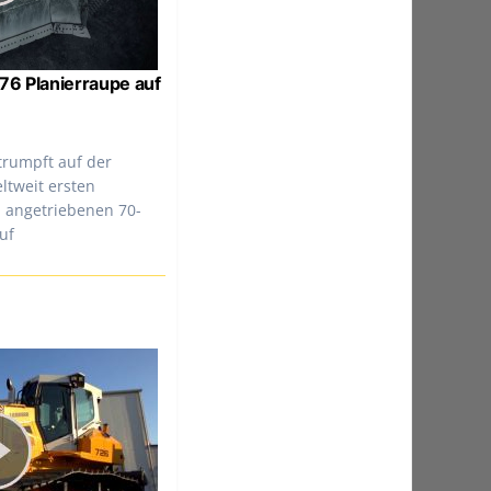
76 Planierraupe auf
 trumpft auf der
ltweit ersten
h angetriebenen 70-
uf