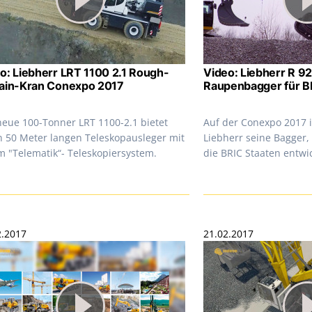
o: Liebherr LRT 1100 2.1 Rough-
Video: Liebherr R 9
ain-Kran Conexpo 2017
Raupenbagger für B
neue 100-Tonner LRT 1100-2.1 bietet
Auf der Conexpo 2017 i
n 50 Meter langen Teleskopausleger mit
Liebherr seine Bagger, 
m "Telematik“- Teleskopiersystem.
die BRIC Staaten entwi
2.2017
21.02.2017