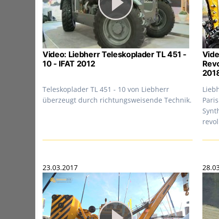
Video: Liebherr Teleskoplader TL 451 -
Vide
10 - IFAT 2012
Revo
201
Teleskoplader TL 451 - 10 von Liebherr
Lieb
überzeugt durch richtungsweisende Technik.
Pari
Synt
revo
23.03.2017
28.0