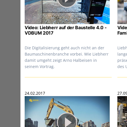
Video: Liebherr auf der Baustelle 4.0 -
Vide
VDBUM 2017
Fam
Die Digitalisierung geht auch nicht an der
Lieb
Baumaschinenbranche vorbei. Wie Liebherr
lang
damit umgeht zeigt Arno Halbeisen in
präse
seinem Vortrag.
des 
24.02.2017
27.0