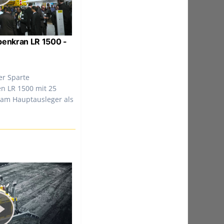
penkran LR 1500 -
er Sparte
n LR 1500 mit 25
 am Hauptausleger als