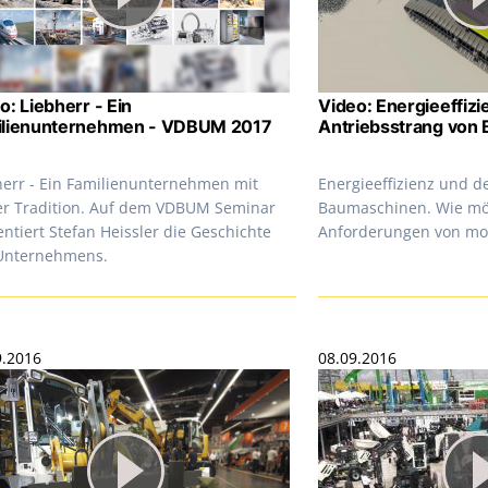
o: Liebherr - Ein
Video: Energieeffizi
ilienunternehmen - VDBUM 2017
Antriebsstrang von
herr - Ein Familienunternehmen mit
Energieeffizienz und d
er Tradition. Auf dem VDBUM Seminar
Baumaschinen. Wie möc
ntiert Stefan Heissler die Geschichte
Anforderungen von mor
Unternehmens.
9.2016
08.09.2016