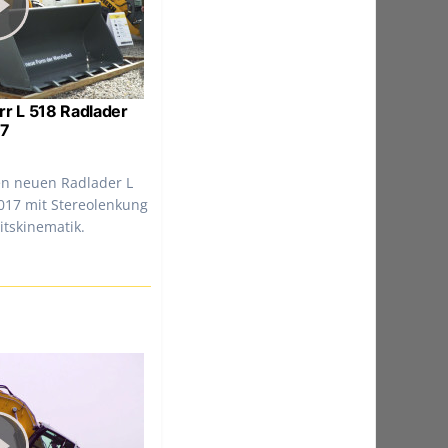
rr L 518 Radlader
17
en neuen Radlader L
017 mit Stereolenkung
itskinematik.