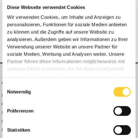
BKT Reifen auf der steinexpo 2017
Diese Webseite verwendet Cookies
ein Thema erstellte Bauforum24 in
Messen &
Ausstellungen
Wir verwenden Cookies, um Inhalte und Anzeigen zu
personalisieren, Funktionen für soziale Medien anbieten
Osnabrück, Juli 2017 - Der Osnabrücker Reifengroßhändler
zu können und die Zugriffe auf unsere Website zu
Bohnenkamp stellt auf der Steinexpo 2017, Stand B21, sein
Produktportfolio für den EM-Bereich vor. Den Schwerpunkt bilden
analysieren. Außerdem geben wir Informationen zu Ihrer
(und 3 weitere)
2. August 2017
bohnenkamp
bkt
die Produkte des Premiumpartners BKT sowie ein mit BKT SR 41
Verwendung unserer Website an unsere Partner für
bereifter Dumper des Herstellers Bergmann. Erstmalig wird in...
soziale Medien, Werbung und Analysen weiter. Unsere
Partner führen diese Informationen möglicherweise mit
weiteren Daten zusammen, die Sie ihnen bereitgestellt
haben oder die sie im Rahmen Ihrer Nutzung der Dienste
BAUFORUM24
FORUM LINKS
gesammelt haben.
Einwilligungsauswahl
Notwendig
Bauforum24 News
Registrieren
Bauforum24 TV
Anmelden
Präferenzen
BF24 Mediathek
Passwort vergessen?
BF24 Fotostrecken
Neue Themen
Bauforum Shop
Forenübersicht
Statistiken