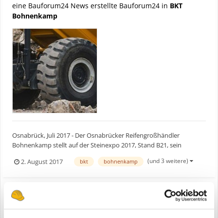
eine Bauforum24 News erstellte Bauforum24 in
BKT
Bohnenkamp
Osnabrück, Juli 2017 - Der Osnabrücker Reifengroßhändler
Bohnenkamp stellt auf der Steinexpo 2017, Stand B21, sein
Produktportfolio für den EM-Bereich vor. Den Schwerpunkt bilden
(und 3 weitere)
2. August 2017
bkt
bohnenkamp
die Produkte des Premiumpartners BKT sowie ein mit BKT SR 41
bereifter Dumper des Herstellers Bergmann. Erstmalig wird in...