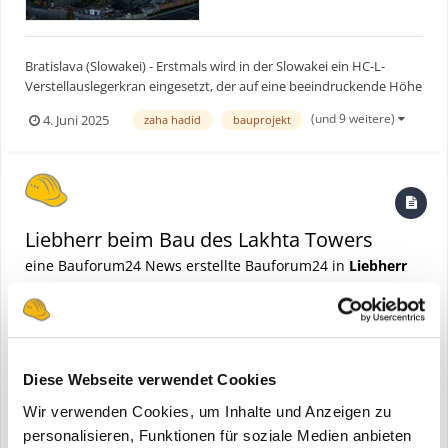
Bratislava (Slowakei) - Erstmals wird in der Slowakei ein HC-L-
Verstellauslegerkran eingesetzt, der auf eine beeindruckende Höhe
von 145 Metern klettert. Insgesamt drei Liebherr-Krane spielen
(und 9 weitere)
4. Juni 2025
zaha hadid
bauprojekt
eine Schlüsselrolle beim Bau des Skypark Towers in Bratislava, dem
letzten der fünf Hochhäuser, die die Skyl...
Liebherr beim Bau des Lakhta Towers
eine Bauforum24 News erstellte Bauforum24 in
Liebherr
Diese Webseite verwendet Cookies
Wir verwenden Cookies, um Inhalte und Anzeigen zu
personalisieren, Funktionen für soziale Medien anbieten