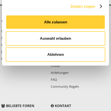
Details zeigen
BAUFORUM24
FORUM LINKS
Alle zulassen
Bauforum24 News
Registrieren
Bauforum24 TV
Anmelden
Auswahl erlauben
BF24 Mediathek
Passwort vergessen?
BF24 Fotostrecken
Neue Themen
Ablehnen
Bauforum Shop
Forenübersicht
Inside
Anleitungen
FAQ
Community Regeln
BELIEBTE FOREN
KONTAKT