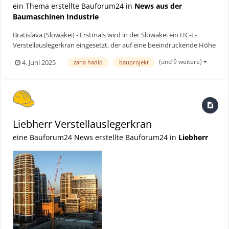
ein Thema erstellte Bauforum24 in
News aus der
Baumaschinen Industrie
Bratislava (Slowakei) - Erstmals wird in der Slowakei ein HC-L-
Verstellauslegerkran eingesetzt, der auf eine beeindruckende Höhe
von 145 Metern klettert. Insgesamt drei Liebherr-Krane spielen
(und 9 weitere)
4. Juni 2025
zaha hadid
bauprojekt
eine Schlüsselrolle beim Bau des Skypark Towers in Bratislava, dem
letzten der fünf Hochhäuser, die die Skyl...
Liebherr Verstellauslegerkran
eine Bauforum24 News erstellte Bauforum24 in
Liebherr