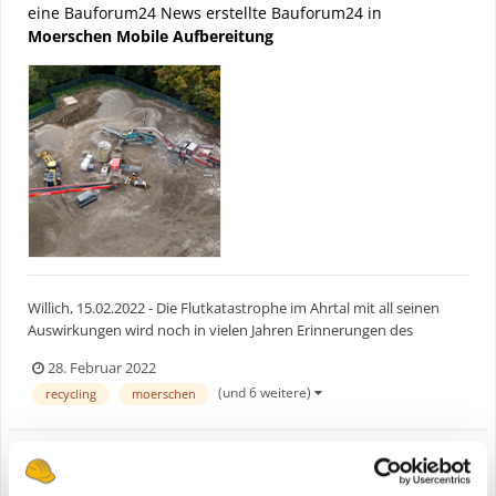
eine Bauforum24 News erstellte Bauforum24 in
Moerschen Mobile Aufbereitung
Willich, 15.02.2022 - Die Flutkatastrophe im Ahrtal mit all seinen
Auswirkungen wird noch in vielen Jahren Erinnerungen des
Schreckens hervorrufen. Im Schatten der gigantischen
28. Februar 2022
Zerstörungen ist eine immense Wideraufbauoffensive angelaufen,
(und 6 weitere)
recycling
moerschen
bei der auch die Anlagenkompetenz von Moerschen Mobile
Aufbe...