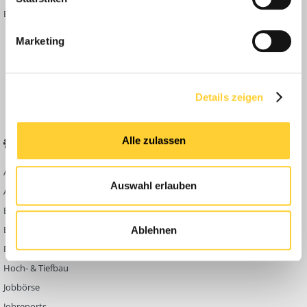
Bauforum Shop
Forenübersicht
Inside
Marketing
Anleitungen
FAQ
Community Regeln
Details zeigen
Alle zulassen
BELIEBTE FOREN
KONTAKT
Abbruch
Werben auf
Auswahl erlauben
Bauforum24
Ausbildung & Beruf
Kontakt
Bau Allgemein
Impressum
Baumaschinen
Ablehnen
Datenschutzerklärung
Berg- & Tagebau
Hoch- & Tiefbau
Jobbörse
Jobreports