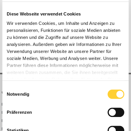
Moerschen - effektiv und durchdacht
Diese Webseite verwendet Cookies
ein Thema erstellte Bauforum24 in
News aus der
Baumaschinen Industrie
Wir verwenden Cookies, um Inhalte und Anzeigen zu
personalisieren, Funktionen für soziale Medien anbieten
Willich, 15.02.2022 - Die Flutkatastrophe im Ahrtal mit all seinen
zu können und die Zugriffe auf unsere Website zu
Auswirkungen wird noch in vielen Jahren Erinnerungen des
Schreckens hervorrufen. Im Schatten der gigantischen
analysieren. Außerdem geben wir Informationen zu Ihrer
28. Februar 2022
Zerstörungen ist eine immense Wideraufbauoffensive angelaufen,
Verwendung unserer Website an unsere Partner für
(und 6 weitere)
moerschen
moerschen mobile aufbereitung
bei der auch die Anlagenkompetenz von Moerschen Mobile
soziale Medien, Werbung und Analysen weiter. Unsere
Aufbe...
Partner führen diese Informationen möglicherweise mit
weiteren Daten zusammen, die Sie ihnen bereitgestellt
haben oder die sie im Rahmen Ihrer Nutzung der Dienste
gesammelt haben.
Einwilligungsauswahl
BAUFORUM24
FORUM LINKS
Notwendig
Bauforum24 News
Registrieren
Präferenzen
Bauforum24 TV
Anmelden
BF24 Mediathek
Passwort vergessen?
BF24 Fotostrecken
Neue Themen
Statistiken