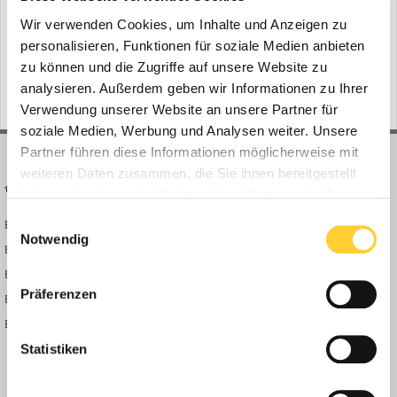
Folgen diesem Inhalt
0
Wir verwenden Cookies, um Inhalte und Anzeigen zu
personalisieren, Funktionen für soziale Medien anbieten
Gehe zu Bauforum24 News
zu können und die Zugriffe auf unsere Website zu
analysieren. Außerdem geben wir Informationen zu Ihrer
Verwendung unserer Website an unsere Partner für
soziale Medien, Werbung und Analysen weiter. Unsere
Partner führen diese Informationen möglicherweise mit
weiteren Daten zusammen, die Sie ihnen bereitgestellt
BAUFORUM24
FORUM LINKS
haben oder die sie im Rahmen Ihrer Nutzung der Dienste
gesammelt haben.
Einwilligungsauswahl
Bauforum24 News
Registrieren
Notwendig
Bauforum24 TV
Anmelden
BF24 Mediathek
Passwort vergessen?
Präferenzen
BF24 Fotostrecken
Neue Themen
Bauforum Shop
Forenübersicht
Inside
Statistiken
Anleitungen