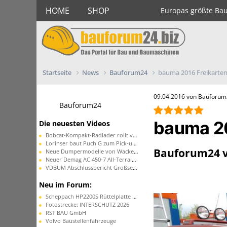
HOME
SHOP
Europas größte Ba
Startseite
News
Bauforum24
bauma 2016 Freikarte
09.04.2016 von Bauforu
Bauforum24
bauma 20
Die neuesten Videos
Bobcat-Kompakt-Radlader rollt vom Band
Lorinser baut Puch G zum Pick-up um
Bauforum24 v
Neue Dumpermodelle von Wacker Neuson
Neuer Demag AC 450-7 All-Terrain-Kran
VDBUM Abschlussbericht Großseminar
Neu im Forum:
Scheppach HP2200S Rüttelplatte ohne Funktion
Fotostrecke: INTERSCHUTZ 2026
RST BAU GmbH
Volvo Baustellenfahrzeuge