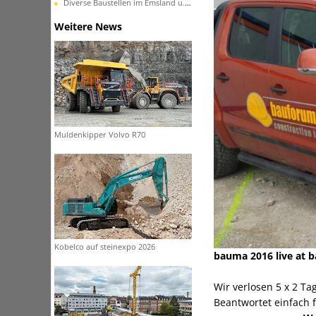
Diverse Baustellen im Emsland u. in Ostfriesland
Weitere News
Muldenkipper Volvo R70
Kobelco auf steinexpo 2026
bauma 2016 live at 
Wir verlosen 5 x 2 Ta
Beantwortet einfach 