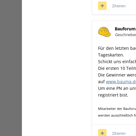
Zitieren
Bauforum
Geschrieb
Für den letzten b
Tageskarten.
Schickt uns einfa
Die ersten 10 Teil
Die Gewinner werd
auf
www.bauma.d
Um eine PN an uns
registriert bist.
Mitarbeiter der Baufor
werden ausschließlich f
Zitieren