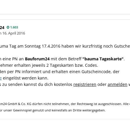
24
1.603
en
16. April 2016
auma Tag am Sonntag 17.4.2016 haben wir kurzfristig noch Gutsche
ch eine PN an
Bauforum24
mit dem Betreff
"bauma Tageskarte"
.
nehmer erhalten jeweils 2 Tageskarten bzw. Codes.
en per PN informiert und erhalten einen Gutscheincode, der
e
eingelöst werden kann.
 zu senden kannst du dich kostenlos
registrieren
oder
anmelden
w
um24 GmbH & Co. KG dürfen nicht teilnehmen, der Rechtsweg ist ausgeschlossen. All
ür unser Gewinnspiel genutzt und keinesfalls an Dritte weitergegeben.