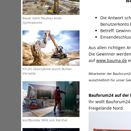
We
Die Antwort sch
Bauer beim Neubau eines
Gymnasiums
Benutzerkonto b
Betreff: Gewin
Einsendeschluss
Aus allen richtigen 
Die Gewinner werden 
auf
www.bauma.de
e
ATLAS Übernahme durch Buhler
Versatile
Mitarbeiter der Bauforum24
ausschließlich für unser Ge
Bauforum24 auf der
Ihr wollt Bauforum2
Freigelände Nord.
eco!Booster MAX von Kärcher