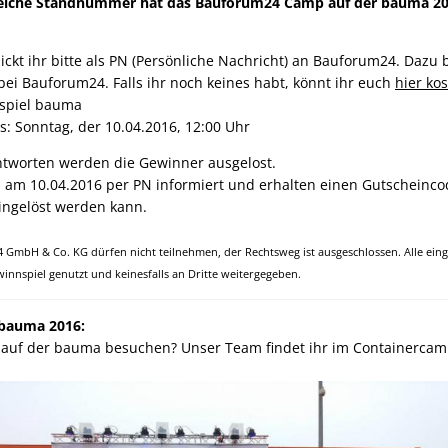
lche Standnummer hat das Bauforum24 Camp auf der bauma 2
ickt ihr bitte als PN (Persönliche Nachricht) an Bauforum24. Dazu b
ei Bauforum24. Falls ihr noch keines habt, könnt ihr euch
hier kos
nspiel bauma
: Sonntag, der 10.04.2016, 12:00 Uhr
Antworten werden die Gewinner ausgelost.
am 10.04.2016 per PN informiert und erhalten einen Gutscheinco
ingelöst werden kann.
 GmbH & Co. KG dürfen nicht teilnehmen, der Rechtsweg ist ausgeschlossen. Alle e
winnspiel genutzt und keinesfalls an Dritte weitergegeben.
 bauma 2016:
4 auf der bauma besuchen? Unser Team findet ihr im Containerca