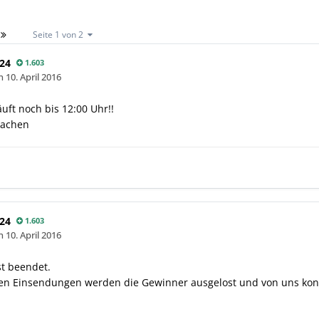
Seite 1 von 2
24
1.603
en
10. April 2016
uft noch bis 12:00 Uhr!!
machen
24
1.603
en
10. April 2016
st beendet.
igen Einsendungen werden die Gewinner ausgelost und von uns kont