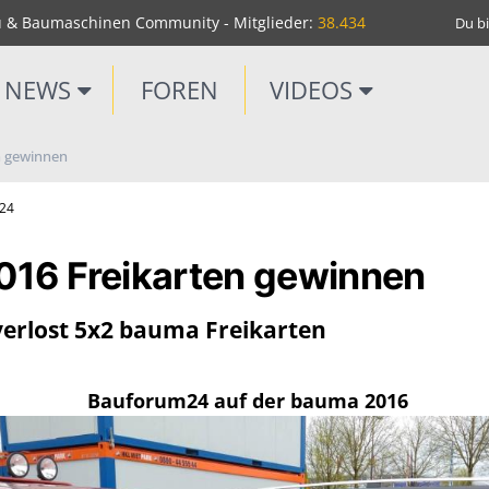
u & Baumaschinen Community - Mitglieder:
38.434
Du bi
NEWS
FOREN
VIDEOS
n gewinnen
m24
16 Freikarten gewinnen
erlost 5x2 bauma Freikarten
Bauforum24 auf der bauma 2016