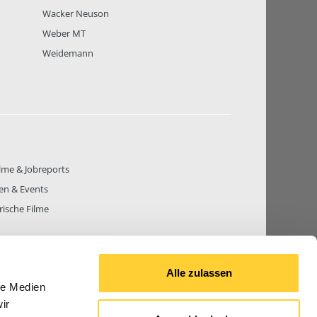
Wacker Neuson
Weber MT
Weidemann
lme & Jobreports
en & Events
rische Filme
Alle zulassen
le Medien
THEMEN
81.271
BEITRÄGE GESAMT
842.677
ir