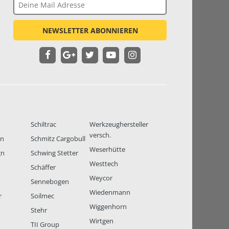
NEWSLETTER ABONNIEREN
Schiltrac
Werkzeughersteller
versch.
en
Schmitz Cargobull
Weserhütte
gn
Schwing Stetter
Westtech
Schäffer
Weycor
Sennebogen
Wiedenmann
r
Soilmec
Wiggenhorn
Stehr
Wirtgen
TII Group