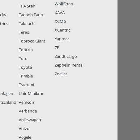
Wolffkran
TPA Stahl
XAVA
ucks
Tadano Faun
XCMG
tries
Takeuchi
XCentric
Terex
Yanmar
Tobroco Giant
ZF
Topcon
Zandt cargo
Toro
Zeppelin Rental
Toyota
Zoeller
Trimble
Tsurumi
anlagen
Unic Minikran
tschland
Vemcon
Verbände
Volkswagen
Volvo
Vögele