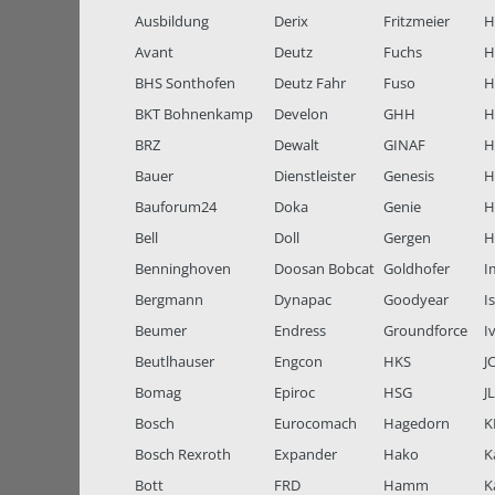
Ausbildung
Derix
Fritzmeier
Hi
Avant
Deutz
Fuchs
H
BHS Sonthofen
Deutz Fahr
Fuso
H
BKT Bohnenkamp
Develon
GHH
H
BRZ
Dewalt
GINAF
H
Bauer
Dienstleister
Genesis
H
Bauforum24
Doka
Genie
H
Bell
Doll
Gergen
H
Benninghoven
Doosan Bobcat
Goldhofer
I
Bergmann
Dynapac
Goodyear
I
Beumer
Endress
Groundforce
I
Beutlhauser
Engcon
HKS
J
Bomag
Epiroc
HSG
J
Bosch
Eurocomach
Hagedorn
K
Bosch Rexroth
Expander
Hako
K
Bott
FRD
Hamm
K