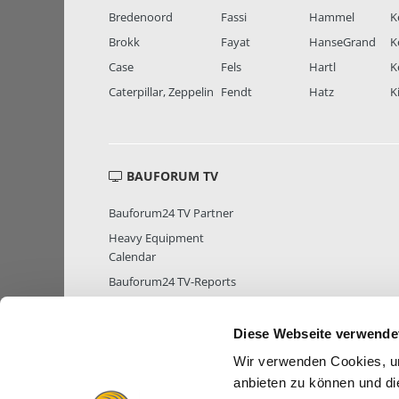
Bredenoord
Fassi
Hammel
K
Brokk
Fayat
HanseGrand
K
Case
Fels
Hartl
K
Caterpillar, Zeppelin
Fendt
Hatz
K
BAUFORUM TV
Bauforum24 TV Partner
Heavy Equipment
Calendar
Bauforum24 TV-Reports
Diese Webseite verwende
Wir verwenden Cookies, um
MITGLIEDER STATISTIK
MITGLIE
anbieten zu können und di