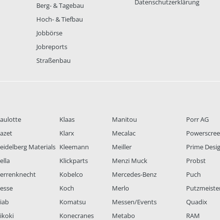
Datenschutzerklärung
Berg- & Tagebau
Hoch- & Tiefbau
Jobbörse
Jobreports
Straßenbau
aulotte
Klaas
Manitou
Porr AG
azet
Klarx
Mecalac
Powerscre
eidelberg Materials
Kleemann
Meiller
Prime Desi
ella
Klickparts
Menzi Muck
Probst
errenknecht
Kobelco
Mercedes-Benz
Puch
esse
Koch
Merlo
Putzmeiste
iab
Komatsu
Messen/Events
Quadix
ikoki
Konecranes
Metabo
RAM