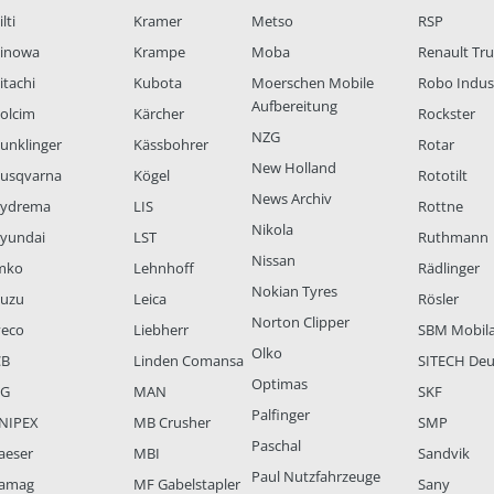
lti
Kramer
Metso
RSP
inowa
Krampe
Moba
Renault Tr
itachi
Kubota
Moerschen Mobile
Robo Indus
Aufbereitung
olcim
Kärcher
Rockster
NZG
unklinger
Kässbohrer
Rotar
New Holland
usqvarna
Kögel
Rototilt
News Archiv
ydrema
LIS
Rottne
Nikola
yundai
LST
Ruthmann
Nissan
mko
Lehnhoff
Rädlinger
Nokian Tyres
suzu
Leica
Rösler
Norton Clipper
veco
Liebherr
SBM Mobil
Olko
CB
Linden Comansa
SITECH Deu
Optimas
LG
MAN
SKF
Palfinger
NIPEX
MB Crusher
SMP
Paschal
aeser
MBI
Sandvik
Paul Nutzfahrzeuge
amag
MF Gabelstapler
Sany