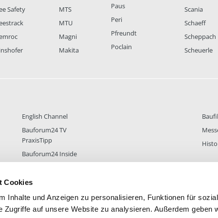
Paus
ee Safety
MTS
Scania
Peri
eestrack
MTU
Schaeff
Pfreundt
emroc
Magni
Scheppach
Poclain
inshofer
Makita
Scheuerle
English Channel
Baufi
Bauforum24 TV
Mess
PraxisTipp
Histo
Bauforum24 Inside
t Cookies
 Inhalte und Anzeigen zu personalisieren, Funktionen für sozia
DER
38.434
FOREN STATISTIK
ALLE 
e Zugriffe auf unsere Website zu analysieren. Außerdem geben w