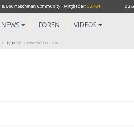
u & Baumaschinen Community - Mitglieder:
38.434
Du bi
NEWS
FOREN
VIDEOS
Hyundai
Hyundai HX 210A