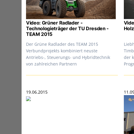
Video: Grüner Radlader -
Vide
Technologieträger der TU Dresden -
Holz
TEAM 2015
Der Grüne Radlader des TEAM 2015
Lieb
Verbundprojekts kombiniert neuste
Timb
Antriebs-, Steuerungs- und Hybridtechnik
der k
von zahlreichen Partnern
Pro
19.06.2015
11.0