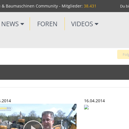
u & Baumaschinen Community - Mitglieder:
38.431
Du bi
NEWS
FOREN
VIDEOS
Fol
Seite 4 von 5
4.2014
16.04.2014