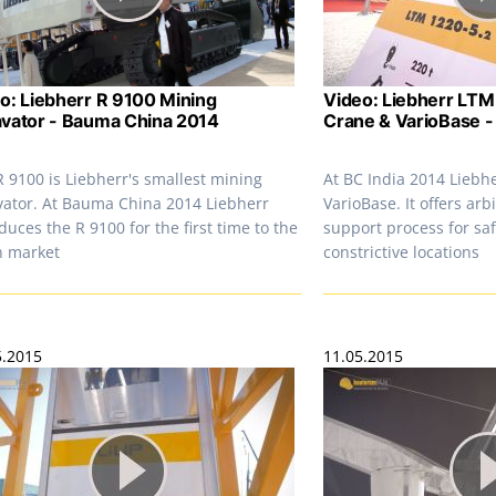
o: Liebherr R 9100 Mining
Video: Liebherr LTM
vator - Bauma China 2014
Crane & VarioBase -
 9100 is Liebherr's smallest mining
At BC India 2014 Liebh
vator. At Bauma China 2014 Liebherr
VarioBase. It offers arb
duces the R 9100 for the first time to the
support process for saf
n market
constrictive locations
5.2015
11.05.2015