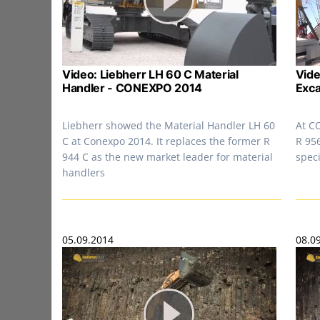
Video: Liebherr LH 60 C Material
Vide
Handler - CONEXPO 2014
Exc
Liebherr showed the Material Handler LH 60
At C
C at Conexpo 2014. It replaces the former R
R 95
944 C as the new market leader for material
speci
handlers
05.09.2014
08.0