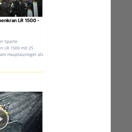
penkran LR 1500 -
er Sparte
n LR 1500 mit 25
 am Hauptausleger als