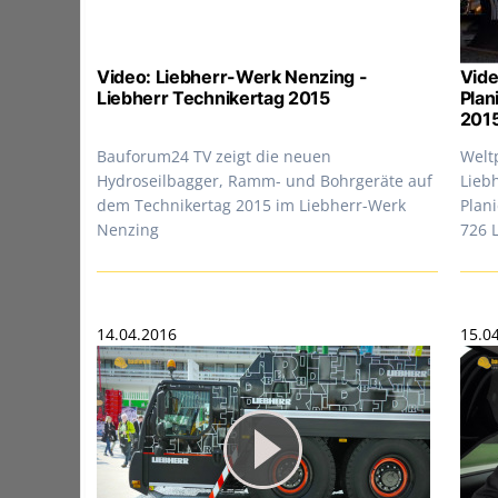
Video: Liebherr-Werk Nenzing -
Vide
Liebherr Technikertag 2015
Plan
201
Bauforum24 TV zeigt die neuen
Welt
Hydroseilbagger, Ramm- und Bohrgeräte auf
Liebh
dem Technikertag 2015 im Liebherr-Werk
Plan
Nenzing
726 
14.04.2016
15.0