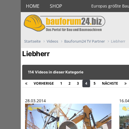
HOME
SHOP
Europas größte Ba
Startseite
Videos
Bauforum24 TV Partner
Liebherr
Liebherr
114 Videos in dieser Kategorie
VORHERIGE
1
2
3
4
5
NÄCHSTE
28.03.2014
16.0