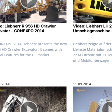
o: Liebherr R 956 HD Crawler
Video: Liebherr LH 2
avator - CONEXPO 2014
Umschlagmaschine –
ONEXPO 2014 Liebherr presents the new
Liebherr zeigte auf der
6 HD Crawler Excavator. It comes with
kleinste Materialumsc
al Features for the US market
22 M Litronic mit 21 T
und Mobilunterwagen
9.2014
11.09.2014