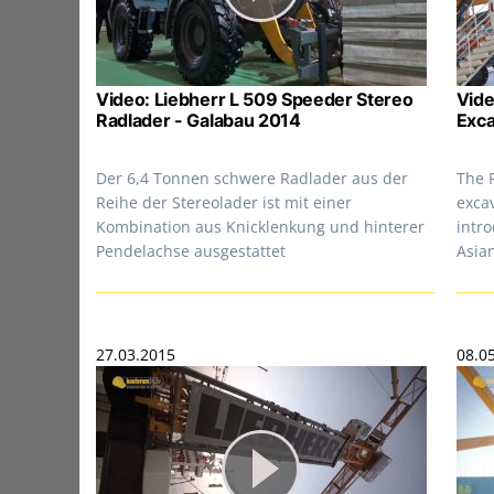
Video: Liebherr L 509 Speeder Stereo
Vide
Radlader - Galabau 2014
Exca
Der 6,4 Tonnen schwere Radlader aus der
The R
Reihe der Stereolader ist mit einer
exca
Kombination aus Knicklenkung und hinterer
intro
Pendelachse ausgestattet
Asia
27.03.2015
08.0