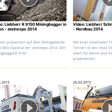
o: Liebherr R 9150 Miningbagger in
Video: Liebherr Schn
on - steinexpo 2014
- Nordbau 2014
herr präsentiert auf dem Demogelände
Mit einer maximalen Tr
größte Exponat der steinexpo 2014. Den
Tonnen ist der neue 53
ngbaggerR 9150
allem für kleine und mi
prädestiniert
2.2015
26.03.2015