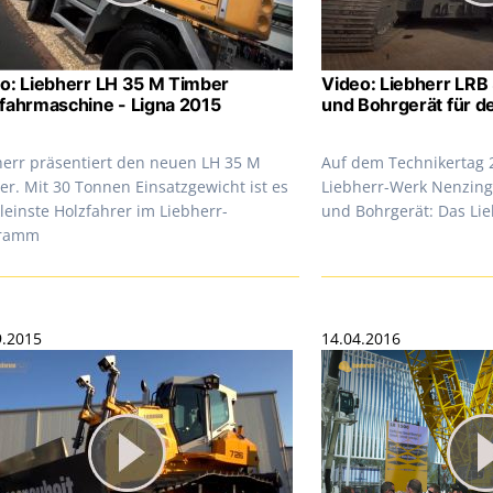
o: Liebherr LH 35 M Timber
Video: Liebherr LR
fahrmaschine - Ligna 2015
und Bohrgerät für de
herr präsentiert den neuen LH 35 M
Auf dem Technikertag 
er. Mit 30 Tonnen Einsatzgewicht ist es
Liebherr-Werk Nenzin
leinste Holzfahrer im Liebherr-
und Bohrgerät: Das Li
gramm
9.2015
14.04.2016