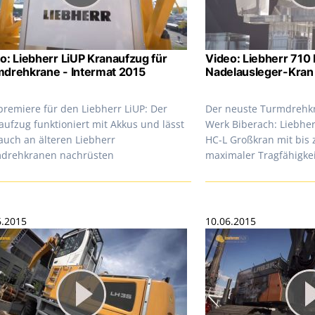
o: Liebherr LiUP Kranaufzug für
Video: Liebherr 710
drehkrane - Intermat 2015
Nadelausleger-Kran 
premiere für den Liebherr LiUP: Der
Der neuste Turmdrehk
aufzug funktioniert mit Akkus und lässt
Werk Biberach: Liebher
auch an älteren Liebherr
HC-L Großkran mit bis
drehkranen nachrüsten
maximaler Tragfähigke
6.2015
10.06.2015