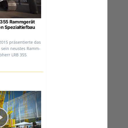
B 355 Rammgerät
n Spezialtiefbau
2015 präsentierte das
g sein neustes Ramm-
ebherr LRB 355