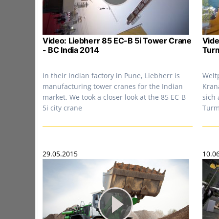
Video: Liebherr 85 EC-B 5i Tower Crane
Vide
- BC India 2014
Turm
In their Indian factory in Pune, Liebherr is
Welt
manufacturing tower cranes for the Indian
Kran
market. We took a closer look at the 85 EC-B
sich 
5i city crane
Turm
29.05.2015
10.0