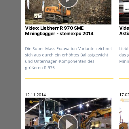
Video: Liebherr R 970 SME
Vide
Miningbagger - steinexpo 2014
Akti
Die Super Mass Excavation-Variante zeichnet
Lieb
sich aus durch ein erhöhtes Ballastgewicht
das 
und Unterwagen-Komponenten des
Mini
größeren R 976
12.11.2014
17.0