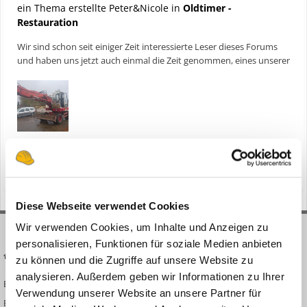
ein Thema erstellte Peter&Nicole in
Oldtimer -
Restauration
Wir sind schon seit einiger Zeit interessierte Leser dieses Forums
und haben uns jetzt auch einmal die Zeit genommen, eines unserer
Projekte hier auch vorstellen. Wir haben nach langer Suche uns
einen Nobas UB 642 BJ 1992 zugelegt. Dieser war auf den ersten
Blick in einem noch brauchbarem Zustand, d...
2
26. Oktober 2017
446 Antworten
restauration nobas ub 642
Diese Webseite verwendet Cookies
Wir verwenden Cookies, um Inhalte und Anzeigen zu
personalisieren, Funktionen für soziale Medien anbieten
BAUFORUM24
FORUM LINKS
zu können und die Zugriffe auf unsere Website zu
analysieren. Außerdem geben wir Informationen zu Ihrer
Bauforum24 News
Registrieren
Verwendung unserer Website an unsere Partner für
Bauforum24 TV
Anmelden