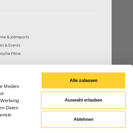
lme & Jobreports
en & Events
rische Filme
Alle zulassen
le Medien
THEMEN
81.270
BEITRÄGE GESAMT
842.660
ir
Auswahl erlauben
, Werbung
ren Daten
ienste
Ablehnen
© 2026 Bauforum24.biz