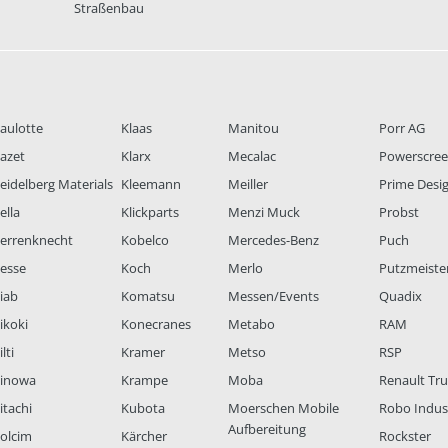
Straßenbau
aulotte
Klaas
Manitou
Porr AG
azet
Klarx
Mecalac
Powerscre
eidelberg Materials
Kleemann
Meiller
Prime Desi
ella
Klickparts
Menzi Muck
Probst
errenknecht
Kobelco
Mercedes-Benz
Puch
esse
Koch
Merlo
Putzmeiste
iab
Komatsu
Messen/Events
Quadix
ikoki
Konecranes
Metabo
RAM
lti
Kramer
Metso
RSP
inowa
Krampe
Moba
Renault Tr
itachi
Kubota
Moerschen Mobile
Robo Indus
Aufbereitung
olcim
Kärcher
Rockster