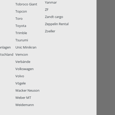
Yanmar
Tobroco Giant
ZF
Topcon
Zandt cargo
Toro
Zeppelin Rental
Toyota
Zoeller
Trimble
Tsurumi
anlagen
Unic Minikran
tschland
Vemcon
Verbände
Volkswagen
Volvo
Vögele
Wacker Neuson
Weber MT
Weidemann