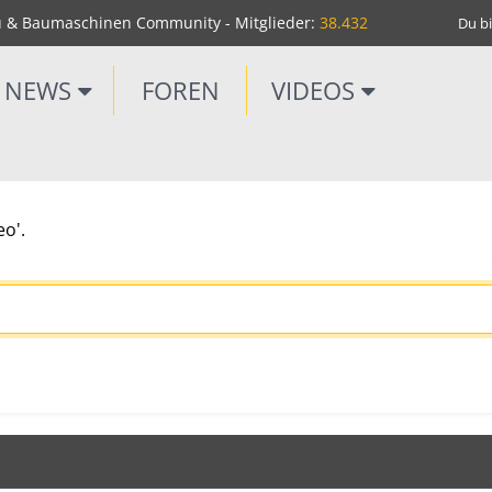
u & Baumaschinen Community - Mitglieder:
38.432
Du bi
NEWS
FOREN
VIDEOS
eo'.