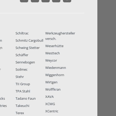
Schiltrac
Werkzeughersteller
versch.
en
Schmitz Cargobull
Weserhütte
gn
Schwing Stetter
Westtech
Schäffer
Weycor
Sennebogen
Wiedenmann
r
Soilmec
Wiggenhorn
Stehr
Wirtgen
TII Group
Wolffkran
TPA Stahl
XAVA
ucks
Tadano Faun
XCMG
tries
Takeuchi
XCentric
Terex