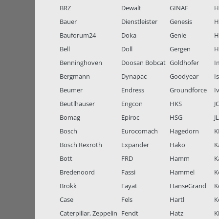
BRZ
Dewalt
GINAF
H
Bauer
Dienstleister
Genesis
H
Bauforum24
Doka
Genie
H
Bell
Doll
Gergen
H
Benninghoven
Doosan Bobcat
Goldhofer
I
Bergmann
Dynapac
Goodyear
I
Beumer
Endress
Groundforce
I
Beutlhauser
Engcon
HKS
J
Bomag
Epiroc
HSG
J
Bosch
Eurocomach
Hagedorn
K
Bosch Rexroth
Expander
Hako
K
Bott
FRD
Hamm
K
Bredenoord
Fassi
Hammel
K
Brokk
Fayat
HanseGrand
K
Case
Fels
Hartl
K
Caterpillar, Zeppelin
Fendt
Hatz
K