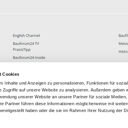
English Channel
Baufi
Bauforum24 TV
Mess
PraxisTipp
Histo
Bauforum24 Inside
t Cookies
 Inhalte und Anzeigen zu personalisieren, Funktionen für sozia
DER
38.432
FOREN STATISTIK
ALLE 
e Zugriffe auf unsere Website zu analysieren. Außerdem geben w
rwendung unserer Website an unsere Partner für soziale Medien
re Partner führen diese Informationen möglicherweise mit weite
ereitgestellt haben oder die sie im Rahmen Ihrer Nutzung der D