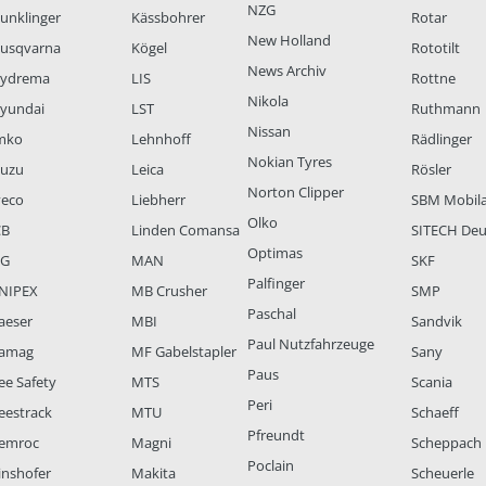
NZG
unklinger
Kässbohrer
Rotar
New Holland
usqvarna
Kögel
Rototilt
News Archiv
ydrema
LIS
Rottne
Nikola
yundai
LST
Ruthmann
Nissan
mko
Lehnhoff
Rädlinger
Nokian Tyres
suzu
Leica
Rösler
Norton Clipper
veco
Liebherr
SBM Mobil
Olko
CB
Linden Comansa
SITECH Deu
Optimas
LG
MAN
SKF
Palfinger
NIPEX
MB Crusher
SMP
Paschal
aeser
MBI
Sandvik
Paul Nutzfahrzeuge
amag
MF Gabelstapler
Sany
Paus
ee Safety
MTS
Scania
Peri
eestrack
MTU
Schaeff
Pfreundt
emroc
Magni
Scheppach
Poclain
inshofer
Makita
Scheuerle