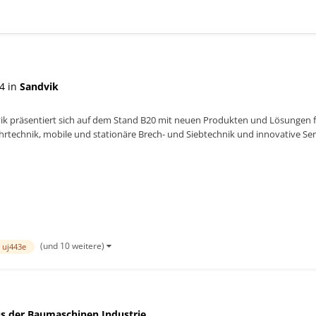
4 in
Sandvik
vik präsentiert sich auf dem Stand B20 mit neuen Produkten und Lösungen 
hrtechnik, mobile und stationäre Brech- und Siebtechnik und innovative 
Sandvik Ke...
(und 10 weitere)
 uj443e
s der Baumaschinen Industrie