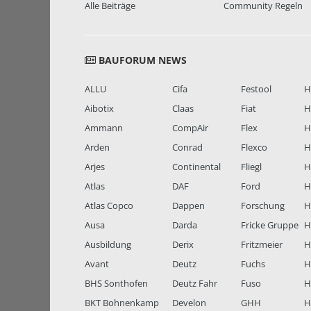
Alle Beiträge
Community Regeln
BAUFORUM NEWS
ALLU
Cifa
Festool
H
Aibotix
Claas
Fiat
H
Ammann
CompAir
Flex
H
Arden
Conrad
Flexco
H
Arjes
Continental
Fliegl
H
Atlas
DAF
Ford
H
Atlas Copco
Dappen
Forschung
H
Ausa
Darda
Fricke Gruppe
H
Ausbildung
Derix
Fritzmeier
Hi
Avant
Deutz
Fuchs
H
BHS Sonthofen
Deutz Fahr
Fuso
H
BKT Bohnenkamp
Develon
GHH
H