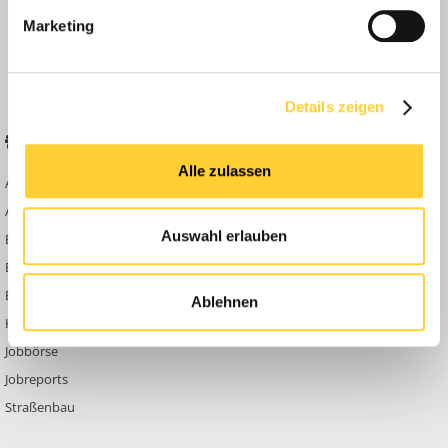
Anleitungen
Marketing
FAQ
Community Regeln
Details zeigen
BELIEBTE FOREN
KONTAKT
Alle zulassen
Abbruch
Werben auf
Bauforum24
Ausbildung & Beruf
Kontakt
Auswahl erlauben
Bau Allgemein
Impressum
Baumaschinen
Datenschutzerklärung
Berg- & Tagebau
Ablehnen
Hoch- & Tiefbau
Jobbörse
Jobreports
Straßenbau