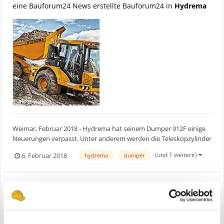
eine Bauforum24 News erstellte Bauforum24 in
Hydrema
Weimar, Februar 2018 - Hydrema hat seinem Dumper 912F einige
Neuerungen verpasst. Unter anderem werden die Teleskopzylinder
der MultiTip-Version der Mulde durch neue doppelt wirkende
(und 1 weitere)
6. Februar 2018
hydrema
dumper
Zylinder ersetzt. Bauforum24 TV Video (18.09.2015): Hydrema 912
ZW Zweiwege-Dumper Hydrema 912F Dumper m...
Hydrema 912F Dumper bekommt Updates