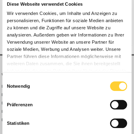
ein Thema erstellte Bauforum24 in
Dumper &
Diese Webseite verwendet Cookies
Muldenkipper
Wir verwenden Cookies, um Inhalte und Anzeigen zu
Weimar, Februar 2018 - Hydrema hat seinem Dumper 912F einige
personalisieren, Funktionen für soziale Medien anbieten
Neuerungen verpasst. Unter anderem werden die Teleskopzylinder
zu können und die Zugriffe auf unsere Website zu
der MultiTip-Version der Mulde durch neue doppelt wirkende
analysieren. Außerdem geben wir Informationen zu Ihrer
(und 1 weitere)
6. Februar 2018
hydrema
dumper
Zylinder ersetzt. Bauforum24 TV Video (18.09.2015): Hydrema 912
Verwendung unserer Website an unsere Partner für
ZW Zweiwege-Dumper Hydrema 912F Dumper m...
soziale Medien, Werbung und Analysen weiter. Unsere
Partner führen diese Informationen möglicherweise mit
weiteren Daten zusammen, die Sie ihnen bereitgestellt
haben oder die sie im Rahmen Ihrer Nutzung der Dienste
BAUFORUM24
FORUM LINKS
gesammelt haben.
Einwilligungsauswahl
Notwendig
Bauforum24 News
Registrieren
Bauforum24 TV
Anmelden
BF24 Mediathek
Passwort vergessen?
Präferenzen
BF24 Fotostrecken
Neue Themen
Bauforum Shop
Forenübersicht
Statistiken
Inside