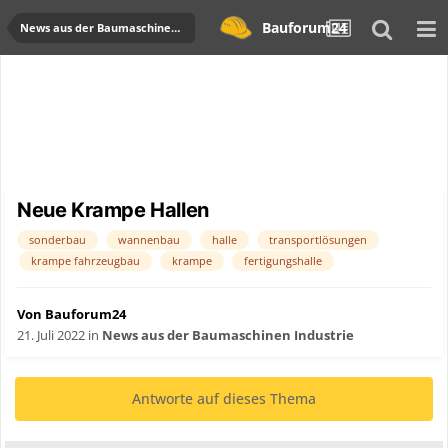
Bauforum24
News aus der Baumaschinen Industrie
Neue Krampe Hallen
sonderbau
wannenbau
halle
transportlösungen
krampe fahrzeugbau
krampe
fertigungshalle
Von Bauforum24
21. Juli 2022
in
News aus der Baumaschinen Industrie
Antworte auf dieses Thema