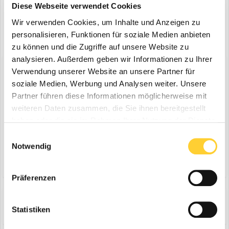
Diese Webseite verwendet Cookies
Wir verwenden Cookies, um Inhalte und Anzeigen zu
personalisieren, Funktionen für soziale Medien anbieten
zu können und die Zugriffe auf unsere Website zu
analysieren. Außerdem geben wir Informationen zu Ihrer
Diskutiere mit!
Verwendung unserer Website an unsere Partner für
Du kannst jetzt antworten und Dich später anmelden. Wenn du
soziale Medien, Werbung und Analysen weiter. Unsere
bereits einen Account hast kannst du dich hier
anmelden
.
Partner führen diese Informationen möglicherweise mit
Note:
Your post will require moderator approval before it will be
weiteren Daten zusammen, die Sie ihnen bereitgestellt
visible.
haben oder die sie im Rahmen Ihrer Nutzung der Dienste
gesammelt haben.
Einwilligungsauswahl
Notwendig
Antworte auf dieses Thema...
Präferenzen
Share
Folgen diesem Inhalt
0
Statistiken