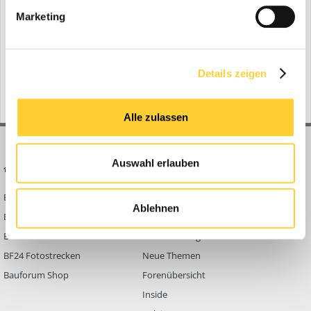
Marketing
Zur Themenübersicht
Gerade aktiv
0 Mitglieder
Details zeigen
No registered users viewing this page.
Alle zulassen
Auswahl erlauben
BAUFORUM24
FORUM LINKS
Bauforum24 News
Registrieren
Ablehnen
Bauforum24 TV
Anmelden
BF24 Mediathek
Passwort vergessen?
BF24 Fotostrecken
Neue Themen
Bauforum Shop
Forenübersicht
Inside