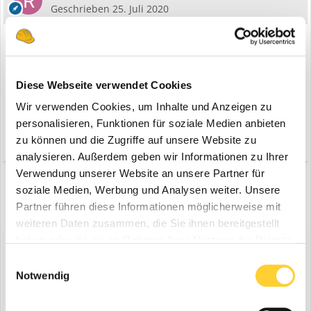
Geschrieben
25. Juli 2020
Hallo Tom,
schöner interessanter Beitrag.
Habe sogar ich als Laie verstanden.
Danke
Diese Webseite verwendet Cookies
Vielleicht schauste ja öfters vorbei
Wir verwenden Cookies, um Inhalte und Anzeigen zu
personalisieren, Funktionen für soziale Medien anbieten
zu können und die Zugriffe auf unsere Website zu
Zitieren
analysieren. Außerdem geben wir Informationen zu Ihrer
Verwendung unserer Website an unsere Partner für
soziale Medien, Werbung und Analysen weiter. Unsere
VORHERIGE
Seite 2 von 2
NÄCHSTE
Partner führen diese Informationen möglicherweise mit
weiteren Daten zusammen, die Sie ihnen bereitgestellt
haben oder die sie im Rahmen Ihrer Nutzung der Dienste
Diskutiere mit!
gesammelt haben.
Einwilligungsauswahl
Du kannst jetzt antworten und Dich später anmelden. Wenn du
Notwendig
bereits einen Account hast kannst du dich hier
anmelden
.
Note:
Your post will require moderator approval before it will be
visible.