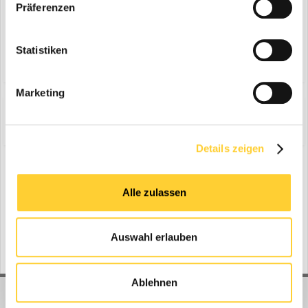
Präferenzen
Antworte auf dieses Thema...
Statistiken
Marketing
Share
Folgen diesem Inhalt
1
Details zeigen
Zur Themenübersicht
Alle zulassen
Gerade aktiv
0 Mitglieder
Auswahl erlauben
No registered users viewing this page.
Ablehnen