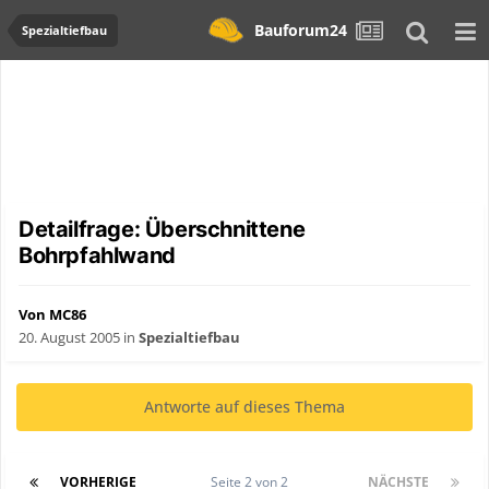
Bauforum24
Spezialtiefbau
Detailfrage: Überschnittene
Bohrpfahlwand
Von MC86
20. August 2005
in
Spezialtiefbau
Antworte auf dieses Thema
VORHERIGE
Seite 2 von 2
NÄCHSTE