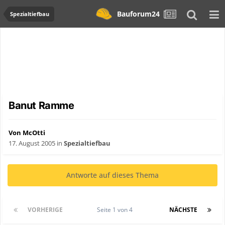
Bauforum24
Spezialtiefbau
Banut Ramme
Von McOtti
17. August 2005
in
Spezialtiefbau
Antworte auf dieses Thema
VORHERIGE
Seite 1 von 4
NÄCHSTE