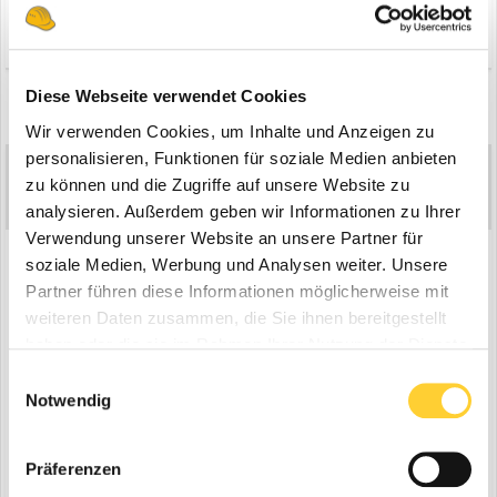
Zitieren
4
Diese Webseite verwendet Cookies
1 month later...
Wir verwenden Cookies, um Inhalte und Anzeigen zu
personalisieren, Funktionen für soziale Medien anbieten
HBA
16.897
zu können und die Zugriffe auf unsere Website zu
Geschrieben
29. Juli 2021
analysieren. Außerdem geben wir Informationen zu Ihrer
Verwendung unserer Website an unsere Partner für
Scania S500 der Carsten Siemers Transport KG:
soziale Medien, Werbung und Analysen weiter. Unsere
Partner führen diese Informationen möglicherweise mit
weiteren Daten zusammen, die Sie ihnen bereitgestellt
haben oder die sie im Rahmen Ihrer Nutzung der Dienste
gesammelt haben.
Einwilligungsauswahl
Notwendig
Präferenzen