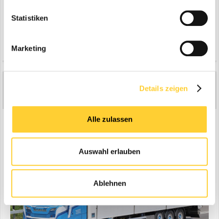
Statistiken
Zitieren
2
Marketing
leon98
3.274
Details zeigen
Geschrieben
29. Juli 2021
Scania S650 mit Schubbodenauflieger, Inderbitzin
Alle zulassen
Auswahl erlauben
Ablehnen