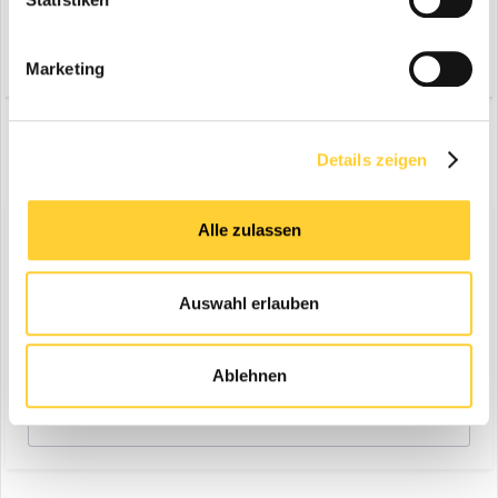
Zitieren
Marketing
VORHERIGE
Seite 1 von 4
NÄCHSTE
Details zeigen
Alle zulassen
Diskutiere mit!
Du kannst jetzt antworten und Dich später anmelden. Wenn du
bereits einen Account hast kannst du dich hier
anmelden
.
Auswahl erlauben
Note:
Your post will require moderator approval before it will be
visible.
Ablehnen
Antworte auf dieses Thema...