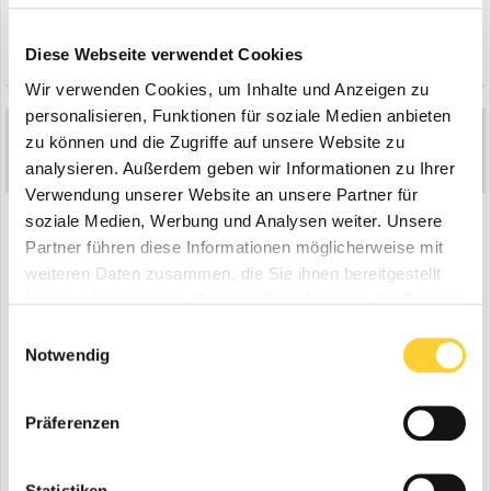
Zitieren
Diese Webseite verwendet Cookies
Wir verwenden Cookies, um Inhalte und Anzeigen zu
personalisieren, Funktionen für soziale Medien anbieten
Aka
zu können und die Zugriffe auf unsere Website zu
1.994
Geschrieben
1. Februar 2021
analysieren. Außerdem geben wir Informationen zu Ihrer
Verwendung unserer Website an unsere Partner für
...und viel, viel Training, Übung & Erfahrungen (sammeln).
soziale Medien, Werbung und Analysen weiter. Unsere
Kannst ja mal an nem Wochenende im Steinbruch üben und
Partner führen diese Informationen möglicherweise mit
sämtliche Fahrwege, Flächen, usw. auf +/- 1cm hinplanieren... Übung
weiteren Daten zusammen, die Sie ihnen bereitgestellt
macht den Meister
haben oder die sie im Rahmen Ihrer Nutzung der Dienste
Unser "Haupt"baggerfahrer mit zig Jahren Erfahrung planiert jede
Baugrube ohne Laser oder irgendwelche 3D Steuerungen... ein
gesammelt haben.
Einwilligungsauswahl
Praktikant, der letztes Jahr mal mitm Rotationslaser bei einer etwas
Notwendig
größeren Planie messen sollte -so ne Art
Arbeitsbeschaffungsmaßnahme- hatte entnervt nach ein, zwei
Stunden die Schnauze voll & aufgegeben... macht einfach keinen
Präferenzen
Spaß nem Baggerfahrer alle paar Sekunden nur ständig zu
signalisieren, dass alles paßt.
Statistiken