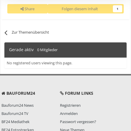
Share
Folgen diesem Inhalt
1
Zur Themenübersicht
Gerade aktiv
0 Mitglieder
No registered users viewing this page.
BAUFORUM24
FORUM LINKS
Bauforum24 News
Registrieren
Bauforum24 TV
Anmelden
BF24 Mediathek
Passwort vergessen?
BF24 Fotostrecken
Neue Themen