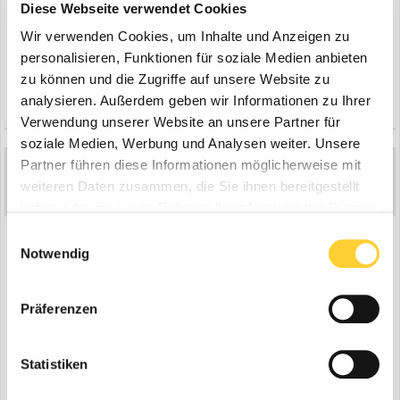
Diese Webseite verwendet Cookies
Wir verwenden Cookies, um Inhalte und Anzeigen zu
personalisieren, Funktionen für soziale Medien anbieten
zu können und die Zugriffe auf unsere Website zu
analysieren. Außerdem geben wir Informationen zu Ihrer
Zitieren
1
Verwendung unserer Website an unsere Partner für
soziale Medien, Werbung und Analysen weiter. Unsere
Partner führen diese Informationen möglicherweise mit
tomac
14.973
weiteren Daten zusammen, die Sie ihnen bereitgestellt
Geschrieben
8. November 2016
haben oder die sie im Rahmen Ihrer Nutzung der Dienste
gesammelt haben.
Weiterhin sind dort ein Volvo L90F Radlader, der schon bekannte
Einwilligungsauswahl
Bomag Walzenzug und ein Doosan DX225 von einem
Notwendig
Subunternehmer im Einsatz.
Präferenzen
Statistiken