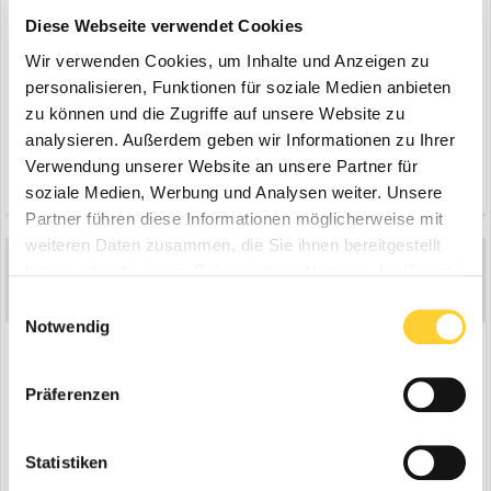
Diese Webseite verwendet Cookies
Wir verwenden Cookies, um Inhalte und Anzeigen zu
personalisieren, Funktionen für soziale Medien anbieten
bearbeitet
29. Juli 2004
von LIEBHERR17
zu können und die Zugriffe auf unsere Website zu
analysieren. Außerdem geben wir Informationen zu Ihrer
Verwendung unserer Website an unsere Partner für
Zitieren
soziale Medien, Werbung und Analysen weiter. Unsere
Partner führen diese Informationen möglicherweise mit
weiteren Daten zusammen, die Sie ihnen bereitgestellt
Gast LIEBHERR17
haben oder die sie im Rahmen Ihrer Nutzung der Dienste
Geschrieben
29. Juli 2004
gesammelt haben.
Einwilligungsauswahl
Notwendig
and this one
an Case CK62 but actuallly a Kubota KH191 {or 151??}
Präferenzen
Statistiken