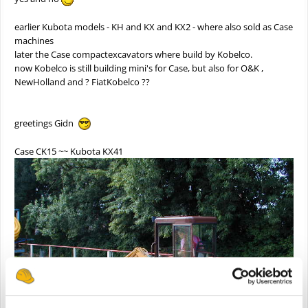
earlier Kubota models - KH and KX and KX2 - where also sold as Case
machines
later the Case compactexcavators where build by Kobelco.
now Kobelco is still building mini's for Case, but also for O&K ,
NewHolland and ? FiatKobelco ??
greetings Gidn
Case CK15 ~~ Kubota KX41