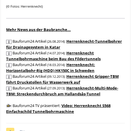
(© Fotos: Herrenknecht)
Mehr News aus der Baubranche...
Bauforum24 Artikel
:
Herrenknecht-Tunnelbohrer
(26.08.2014)
für Drainagesystem in Katar
Bauforum24 Artikel
:
Herrenknecht
(14.07.2014)
Tunnelbohrmaschine beim Bau des Fildertunnels
Bauforum24 Artikel
:
Herrenknecht:
(18.03.2014)
Horizontalbohr-Rig (HDD) HK150C in Schweden
Bauforum24 Artikel
:
Herrenknecht Gripper-TBM
(09.12.2013)
fährt Druckstollen für Wasserwerk auf
Bauforum24 Artikel
:
Herrenknecht-Multi-Mode-
(27.09.2013)
TBM: Streckendurchbruch am Hallandsås-Tunnel
Bauforum24 TV präsentiert:
Video: Herrenknecht S568
Einfachschild Tunnelbohrmaschine