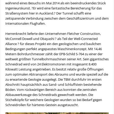
während eines Besuchs im Mai 2014 als ein beeindruckendes Stück
Ingenieurskunst. ?Er wird eine fantastische Bereicherung für das
Straßensystem hier in Auckland.? Der Tunnel schafft eine
zeitsparende Verbindung zwischen dem Geschäftszentrum und dem
Internationalen Flughafen.
Herrenknecht lieferte den Unternehmen Fletcher Construction,
McConnell Dowell und Obayashi ? als Teil der Well-Connected
Alliance ? für dieses Projekt ein den geologischen und baulichen
Bedingungen perfekt angepasstes Maschinenkonzept. Mit 14,46
Metern Bohrdurchmesser zählt der EPB-Schild S-764 zu einer der
weltweit größten Tunnelbohrmaschinen seiner Art. Sein gigantisches
Schneidrad wird von 24 Elektromotoren mit insgesamt 8.400
Kilowatt Leistung angetrieben. Es besitzt relativ große Öffnungen
zum optimalen Abtransport des Abraums und wurde speziell auf die
zu erwartende Geologie ausgelegt. Die TBM durchfuhr im ersten
Abschnitt hauptsächlich aus Sand- und Schluffstein bestehende
Böden. Vom rückwärtigen Bereich aus konnten die zentralen
Abbauwerkzeuge des Schneidrads gewechselt werden. Die
Stichelköpfe für weichere Geologien wurden so bei Bedarf gegen
Schneidrollen für härteres Gestein ausgetauscht.