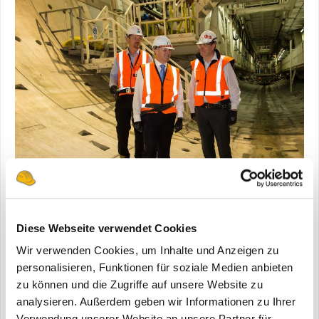
Neuseelands Premierminister John Key (Mitte) besuchte im
Diese Webseite verwendet Cookies
Mai 2014 die Tunnelbaustelle
Wir verwenden Cookies, um Inhalte und Anzeigen zu
Neben der eigentlichen TBM mit drei Nachläufern, die den
personalisieren, Funktionen für soziale Medien anbieten
Tunnelrohbau erstellt, konzipierte und lieferte Herrenknecht einen
zu können und die Zugriffe auf unsere Website zu
selbständigen, vierten Nachläufer.
analysieren. Außerdem geben wir Informationen zu Ihrer
Dieser folgte TBM Alice mit etwas Abstand schon auf der ersten
Verwendung unserer Website an unsere Partner für