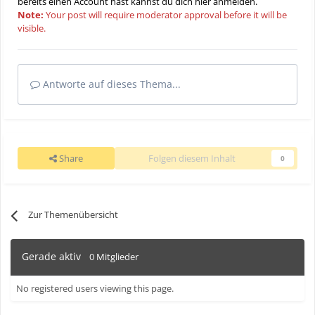
bereits einen Account hast kannst du dich hier
anmelden
.
Note:
Your post will require moderator approval before it will be
visible.
Antworte auf dieses Thema...
Share
Folgen diesem Inhalt
0
Zur Themenübersicht
Gerade aktiv
0 Mitglieder
No registered users viewing this page.